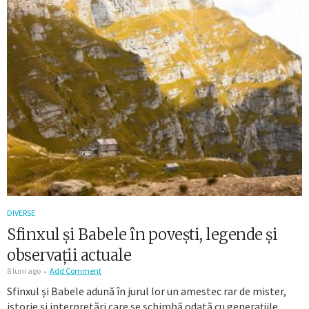
DIVERSE
Sfinxul și Babele în povești, legende și
observații actuale
8 luni ago
Add Comment
Sfinxul și Babele adună în jurul lor un amestec rar de mister,
istorie și interpretări care se schimbă odată cu generațiile.