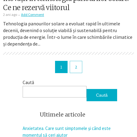
Ce ne rezervă viitorul
2 ani ago
Add Comment
Tehnologia panourilor solare a evoluat rapid în ultimele
decenii, devenind o soluție viabilă și sustenabilă pentru
producția de energie. Într-o lume în care schimbările climatice
și dependența de...
1
2
Caută
Caută
Ultimele articole
Anxietatea. Care sunt simptomele și când este
momentul să ceri ajutor