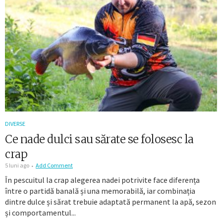
DIVERSE
Ce nade dulci sau sărate se folosesc la
crap
5 luni ago
Add Comment
În pescuitul la crap alegerea nadei potrivite face diferența
între o partidă banală și una memorabilă, iar combinația
dintre dulce și sărat trebuie adaptată permanent la apă, sezon
și comportamentul...