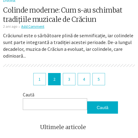
DIVERSE
Colinde moderne: Cum s-au schimbat
tradițiile muzicale de Crăciun
2 ani ago
Add Comment
Crăciunul este o sărbătoare plină de semnificație, iar colindele
sunt parte integrantă a tradiției acestei perioade. De-a lungul
decadelor, muzica de Crăciun a evoluat, iar colindele, care
odinioară...
1
2
3
4
5
Caută
Caută
Ultimele articole