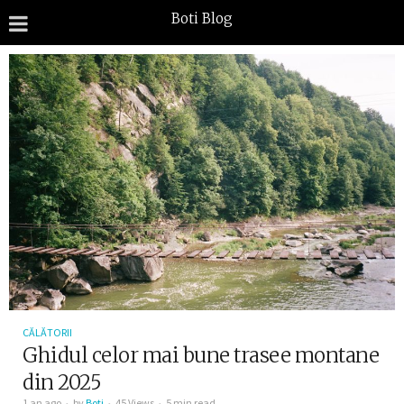
Boti Blog
CĂLĂTORII
Ghidul celor mai bune trasee montane
din 2025
1 an ago
by
Boti
45 Views
5 min read