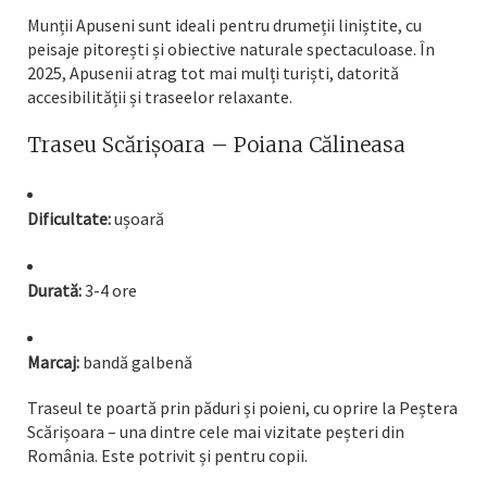
Munții Apuseni sunt ideali pentru drumeții liniștite, cu
peisaje pitorești și obiective naturale spectaculoase. În
2025, Apusenii atrag tot mai mulți turiști, datorită
accesibilității și traseelor relaxante.
Traseu Scărișoara – Poiana Călineasa
Dificultate:
ușoară
Durată:
3-4 ore
Marcaj:
bandă galbenă
Traseul te poartă prin păduri și poieni, cu oprire la Peștera
Scărișoara – una dintre cele mai vizitate peșteri din
România. Este potrivit și pentru copii.