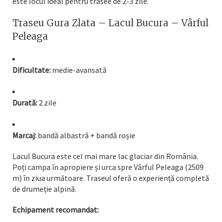
este locul ideal pentru trasee de 2-3 zile.
Traseu Gura Zlata – Lacul Bucura – Vârful
Peleaga
Dificultate:
medie-avansată
Durată:
2 zile
Marcaj:
bandă albastră + bandă roșie
Lacul Bucura este cel mai mare lac glaciar din România.
Poți campa în apropiere și urca spre Vârful Peleaga (2509
m) în ziua următoare. Traseul oferă o experiență completă
de drumeție alpină.
Echipament recomandat: