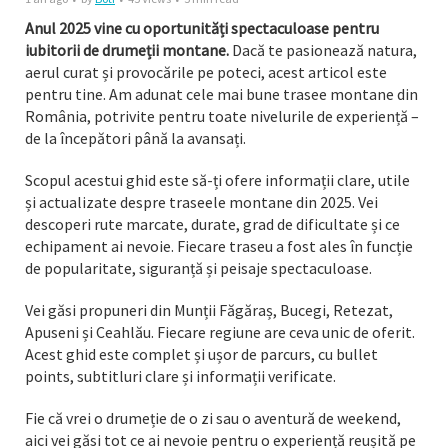
Anul 2025 vine cu oportunități spectaculoase pentru
iubitorii de drumeții montane.
Dacă te pasionează natura,
aerul curat și provocările pe poteci, acest articol este
pentru tine. Am adunat cele mai bune trasee montane din
România, potrivite pentru toate nivelurile de experiență –
de la începători până la avansați.
Scopul acestui ghid este să-ți ofere informații clare, utile
și actualizate despre traseele montane din 2025. Vei
descoperi rute marcate, durate, grad de dificultate și ce
echipament ai nevoie. Fiecare traseu a fost ales în funcție
de popularitate, siguranță și peisaje spectaculoase.
Vei găsi propuneri din Munții Făgăraș, Bucegi, Retezat,
Apuseni și Ceahlău. Fiecare regiune are ceva unic de oferit.
Acest ghid este complet și ușor de parcurs, cu bullet
points, subtitluri clare și informații verificate.
Fie că vrei o drumeție de o zi sau o aventură de weekend,
aici vei găsi tot ce ai nevoie pentru o experiență reușită pe