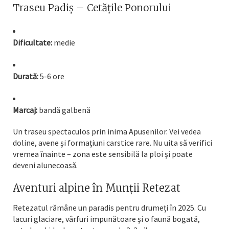
Traseu Padiș – Cetățile Ponorului
Dificultate:
medie
Durată:
5-6 ore
Marcaj:
bandă galbenă
Un traseu spectaculos prin inima Apusenilor. Vei vedea
doline, avene și formațiuni carstice rare. Nu uita să verifici
vremea înainte – zona este sensibilă la ploi și poate
deveni alunecoasă.
Aventuri alpine în Munții Retezat
Retezatul rămâne un paradis pentru drumeți în 2025. Cu
lacuri glaciare, vârfuri impunătoare și o faună bogată,