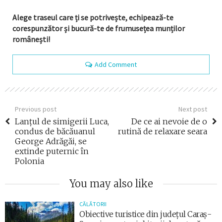
Alege traseul care ți se potrivește, echipează-te
corespunzător și bucură-te de frumusețea munților
românești!
Add Comment
Previous post
Next post
Lanțul de simigerii Luca,
De ce ai nevoie de o
condus de băcăuanul
rutină de relaxare seara
George Adrăgăi, se
extinde puternic în
Polonia
You may also like
CĂLĂTORII
Obiective turistice din județul Caraș-