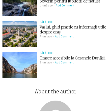
Severin pentru iubitorii de natură
o lună ago
Add Comment
CĂLĂTORII
Vaslui, ghid practic cu informații utile
despre oraș
7 luni ago
Add Comment
CĂLĂTORII
Trasee accesibile la Cazanele Dunării
8 luni ago
Add Comment
About the author