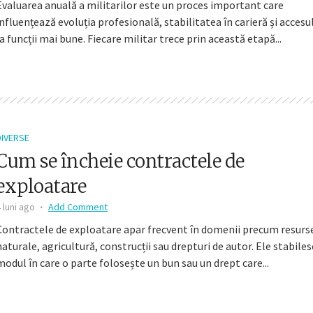
Evaluarea anuală a militarilor este un proces important care
influențează evoluția profesională, stabilitatea în carieră și accesu
la funcții mai bune. Fiecare militar trece prin această etapă...
DIVERSE
Cum se încheie contractele de
exploatare
 luni ago
Add Comment
Contractele de exploatare apar frecvent în domenii precum resurs
naturale, agricultură, construcții sau drepturi de autor. Ele stabiles
modul în care o parte folosește un bun sau un drept care...