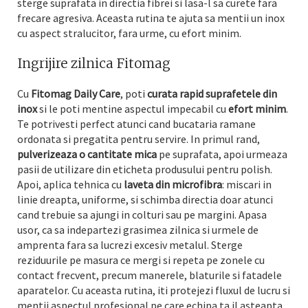
sterge suprafata in directia fibrei si lasa-l sa curete fara
frecare agresiva. Aceasta rutina te ajuta sa mentii un inox
cu aspect stralucitor, fara urme, cu efort minim.
Ingrijire zilnica Fitomag
Cu
Fitomag Daily Care
, poti
curata rapid suprafetele din
inox
si le poti mentine aspectul impecabil cu
efort minim
.
Te potrivesti perfect atunci cand bucataria ramane
ordonata si pregatita pentru servire. In primul rand,
pulverizeaza o cantitate mica
pe suprafata, apoi urmeaza
pasii de utilizare din eticheta produsului pentru polish.
Apoi, aplica tehnica cu
laveta din microfibra
: miscari in
linie dreapta, uniforme, si schimba directia doar atunci
cand trebuie sa ajungi in colturi sau pe margini. Apasa
usor, ca sa indepartezi grasimea zilnica si urmele de
amprenta fara sa lucrezi excesiv metalul. Sterge
reziduurile pe masura ce mergi si repeta pe zonele cu
contact frecvent, precum manerele, blaturile si fatadele
aparatelor. Cu aceasta rutina, iti protejezi fluxul de lucru si
mentii aspectul profesional pe care echipa ta il asteapta