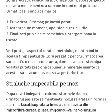
zona afectata, lasati-l sa actioneze putin, apoi stergeti cu
o laveta moale pentru a ramane in controlul procesului.
Urmati pasii simpli de mai jos:
Pulverizati Fitomag pe inoxul patat.
Asteptati un moment, apoi slabiti reziduurile.
Finalizati prin clatire temeinica si stergere pana la
uscare.
Veti proteja aspectul curat al metalului, mentinand in
acelasi timp spatiul de lucru pregatit pentru urmatoarea
sarcina. Cu o rutina constanta, dumneavoastra si echipa
voastra puteti gestiona depunerile minerale inainte ca
acestea sa se acumuleze si sa va perturbe fluxul.
Stralucire impecabila pe inox
Dupa ce ati indepartat calcarul si urmele de apa,
urmatorul pas este sa mentineti inoxul sa arate uniform si
lustruit.
Uscati suprafata imediat
cu o
laveta din
microfibra curata, pliata
,
mişcandu-va intr-o singura