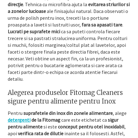
direcţie
. Tehnica cu microfibra ajuta la
evitarea striurilor si
a zonelor lucioase
ale finisajului natural. Daca observati o
urma de polish pentru inox, treceti la o portiune
proaspata a lavetii si lustruiti usor,
fara sa apasati tare
.
Lucrati pe suprafete mici
ca sa puteti controla fiecare
trecere si sa pastrati stralucirea uniforma. Pentru colturi
si muchii, folositi marginea/coltul plat al lavetelor, apoi
faceti o stergere finala peste directia fibrei, daca este
necesar. Veti obtine un aspect fin, ca la un profesionist,
potrivit pentru o bucatarie aglomerata si care arata ca
faceti parte dintr-o echipa ce acorda atentie fiecarui
detaliu.
Alegerea produselor Fitomag Cleaners
sigure pentru alimente pentru Inox
Pentru
suprafetele din inox din zonele alimentare
, alege
detergenti
de la Fitomag
care este etichetat ca
sigur
pentru alimente
si este
conceput pentru otel inoxidabil
,
apoi
verifica rata de dilutie
inainte sa il folosesti. Astfel,