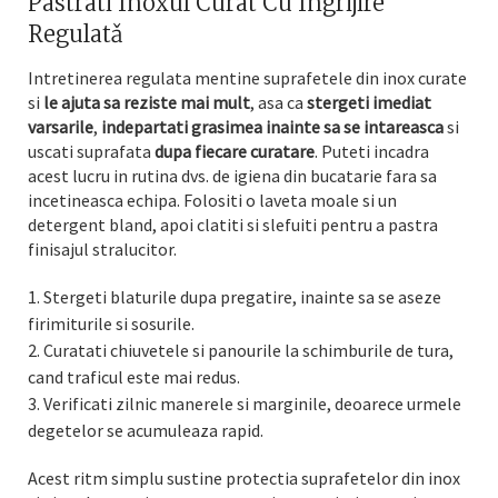
Pastrati Inoxul Curat Cu Ingrijire
Regulatǎ
Intretinerea regulata mentine suprafetele din inox curate
si
le ajuta sa reziste mai mult
, asa ca
stergeti imediat
varsarile
,
indepartati grasimea inainte sa se intareasca
si
uscati suprafata
dupa fiecare curatare
. Puteti incadra
acest lucru in rutina dvs. de igiena din bucatarie fara sa
incetineasca echipa. Folositi o laveta moale si un
detergent bland, apoi clatiti si slefuiti pentru a pastra
finisajul stralucitor.
Stergeti blaturile dupa pregatire, inainte sa se aseze
firimiturile si sosurile.
Curatati chiuvetele si panourile la schimburile de tura,
cand traficul este mai redus.
Verificati zilnic manerele si marginile, deoarece urmele
degetelor se acumuleaza rapid.
Acest ritm simplu sustine protectia suprafetelor din inox