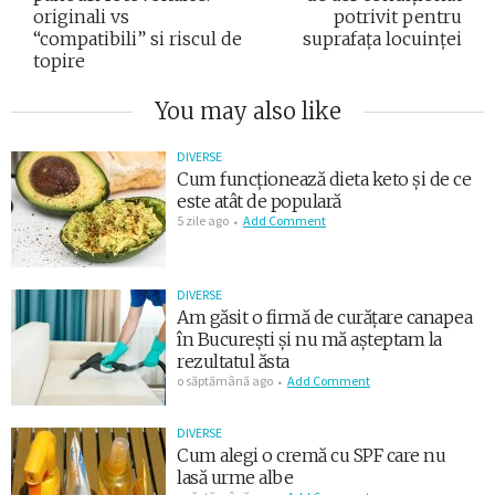
originali vs
potrivit pentru
“compatibili” si riscul de
suprafața locuinței
topire
You may also like
DIVERSE
Cum funcționează dieta keto și de ce
este atât de populară
5 zile ago
Add Comment
DIVERSE
Am găsit o firmă de curățare canapea
în București și nu mă așteptam la
rezultatul ăsta
o săptămână ago
Add Comment
DIVERSE
Cum alegi o cremă cu SPF care nu
lasă urme albe