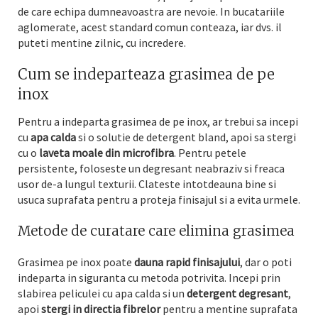
de care echipa dumneavoastra are nevoie. In bucatariile
aglomerate, acest standard comun conteaza, iar dvs. il
puteti mentine zilnic, cu incredere.
Cum se indeparteaza grasimea de pe
inox
Pentru a indeparta grasimea de pe inox, ar trebui sa incepi
cu
apa calda
si o solutie de detergent bland, apoi sa stergi
cu o
laveta moale din microfibra
. Pentru petele
persistente, foloseste un degresant neabraziv si freaca
usor de-a lungul texturii. Clateste intotdeauna bine si
usuca suprafata pentru a proteja finisajul si a evita urmele.
Metode de curatare care elimina grasimea
Grasimea pe inox poate
dauna rapid finisajului
, dar o poti
indeparta in siguranta cu metoda potrivita. Incepi prin
slabirea peliculei cu apa calda si un
detergent degresant
,
apoi
stergi in directia fibrelor
pentru a mentine suprafata