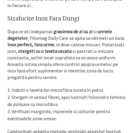
in fiecare zi.
Stralucire Inox Fara Dungi
Dupa ce ati indepartat
grasimea de zi cu zi
si
urmele
degetelor
, Fitomag Daily Care va ajuta sa obtineti un luciu
inox perfect, fara urme
, in doar cateva miscari. Pulverizati
usor,
stergeti cu o laveta uscata
si pastrati o miscare
constanta, astfel incat suprafata sa se usuce uniform.
Aceasta rutina simpla ofera control asupra urmelor pe
inox fara efort suplimentar si mentine zona de lucru
pregatita pentru service.
Indoiti o laveta din microfibra curata in patru.
Stergeti in sensul fibrei, apoi lustruiti folosind o tehnica
de polisare cu microfibra.
Verificati marginile, manerele si colturile pentru
eventualele zone omise.
Cand urmati aceasta metoda, protejati aspectul lustruit