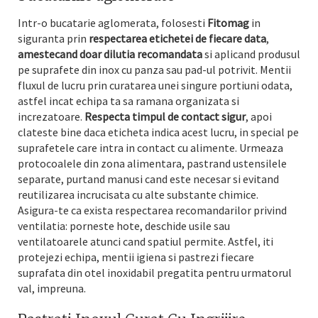
Intr-o bucatarie aglomerata, folosesti
Fitomag
in
siguranta prin
respectarea etichetei de fiecare data
,
amestecand doar dilutia recomandata
si aplicand produsul
pe suprafete din inox cu panza sau pad-ul potrivit. Mentii
fluxul de lucru prin curatarea unei singure portiuni odata,
astfel incat echipa ta sa ramana organizata si
increzatoare.
Respecta timpul de contact sigur
, apoi
clateste bine daca eticheta indica acest lucru, in special pe
suprafetele care intra in contact cu alimente. Urmeaza
protocoalele din zona alimentara, pastrand ustensilele
separate, purtand manusi cand este necesar si evitand
reutilizarea incrucisata cu alte substante chimice.
Asigura-te ca exista respectarea recomandarilor privind
ventilatia: porneste hote, deschide usile sau
ventilatoarele atunci cand spatiul permite. Astfel, iti
protejezi echipa, mentii igiena si pastrezi fiecare
suprafata din otel inoxidabil pregatita pentru urmatorul
val, impreuna.