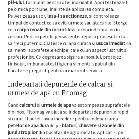
pH-ului
, formulat pentru otel inoxidabil. Apoi testeaza-l
pe o mica portiune, inainte de aplicarea completa.
Pulverizeaza usor,
lasa-l sa actioneze
, si controleaza
timpul de contact ca sa eviti urmele sau atacurile. Sterge
cu o
carpa moale din microfibra
, urmarind fibra, nu in
cercuri. Pentru petele persistente, repeta procesul in loc
sa freci puternic. Clateste cu apa curata si
usuca imediat
ca
sa mentii suprafetele echipei tale cu un aspect lustruit si
profesionist. Cu degresarea sigura a inoxului, protejezi
finisajul, imbunatatesti igiena si mentii spatiul din
bucatarie pregatit pentru urmatorul serviciu.
Indepartati depunerile de calcar si
urmele de apa cu Fitomag
Cand
calcarul
si
urmele de apa
va estompeaza suprafetele
din inox, Fitomag va ajuta sa indepartati depunerile rapid
si curat. Il puteti avea incredere pentru indepartarea
petelor de apa dura
de pe
blaturi, chiuvete si zonele din
jurul stropilor
din bucatariile aglomerate. Aplicati-l pe