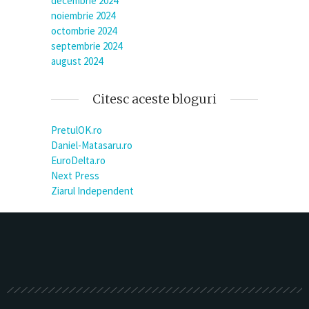
decembrie 2024
noiembrie 2024
octombrie 2024
septembrie 2024
august 2024
Citesc aceste bloguri
PretulOK.ro
Daniel-Matasaru.ro
EuroDelta.ro
Next Press
Ziarul Independent