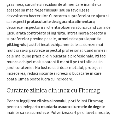
grasimea, sarurile si reziduurile alimentare inainte ca
acestea sa matifieze finisajul sau sa favorizeze
dezvoltarea bacteriilor. Curatarea suprafetelor te ajuta si
sa respecti
protocolurile de siguranta alimentara
,
deoarece inspectorii si clientii observa atunci cand zona de
lucru arata controlata si ingrijita. Intretinerea corecta a
suprafetelor previne petele,
urmele de apa si aparitia
pitting-ului
, astfel incat echipamentele sa dureze mai
mult si sa-si pastreze aspectul profesional. Cand urmezi
cele mai bune practici din bucataria profesionala, iti faci
munca echipei mai usoara si ii mentii pe toti aliniati in
jurul curateniei. Nu lustruiesti doar metalul; protejezi
increderea, reduci riscurile si creezi o bucatarie in care
toata lumea poate lucra cu incredere.
Curatare zilnica din inox cu Fitomag
Pentru
ingrijirea zilnica a inoxului
, poti folosi Fitomag
pentru a indeparta
murdaria usoara si urmele de degete
inainte sa se acumuleze. Pulverizeaza-l pe o laveta moale,