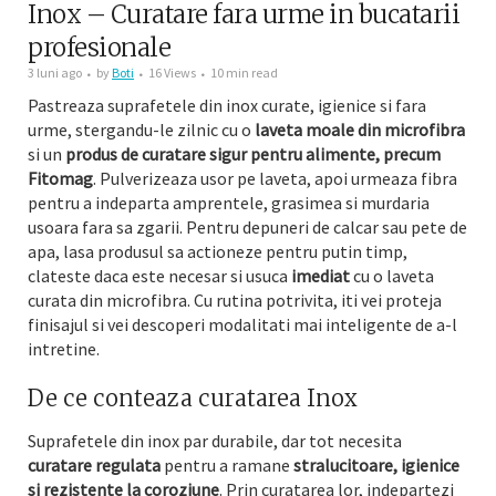
Inox – Curatare fara urme in bucatarii
profesionale
3 luni ago
by
Boti
16 Views
10 min read
Pastreaza suprafetele din inox curate, igienice si fara
urme, stergandu-le zilnic cu o
laveta moale din microfibra
si un
produs de curatare sigur pentru alimente, precum
Fitomag
. Pulverizeaza usor pe laveta, apoi urmeaza fibra
pentru a indeparta amprentele, grasimea si murdaria
usoara fara sa zgarii. Pentru depuneri de calcar sau pete de
apa, lasa produsul sa actioneze pentru putin timp,
clateste daca este necesar si usuca
imediat
cu o laveta
curata din microfibra. Cu rutina potrivita, iti vei proteja
finisajul si vei descoperi modalitati mai inteligente de a-l
intretine.
De ce conteaza curatarea Inox
Suprafetele din inox par durabile, dar tot necesita
curatare regulata
pentru a ramane
stralucitoare, igienice
si rezistente la coroziune
. Prin curatarea lor, indepartezi