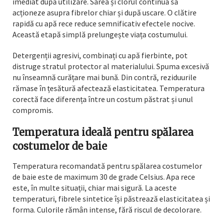
imediat după utilizare. Sarea și clorul continuă să
acționeze asupra fibrelor chiar și după uscare. O clătire
rapidă cu apă rece reduce semnificativ efectele nocive.
Această etapă simplă prelungește viața costumului.
Detergenții agresivi, combinați cu apă fierbinte, pot
distruge stratul protector al materialului. Spuma excesivă
nu înseamnă curățare mai bună. Din contră, reziduurile
rămase în țesătură afectează elasticitatea. Temperatura
corectă face diferența între un costum păstrat și unul
compromis.
Temperatura ideală pentru spălarea
costumelor de baie
Temperatura recomandată pentru spălarea costumelor
de baie este de maximum 30 de grade Celsius. Apa rece
este, în multe situații, chiar mai sigură. La aceste
temperaturi, fibrele sintetice își păstrează elasticitatea și
forma. Culorile rămân intense, fără riscul de decolorare.