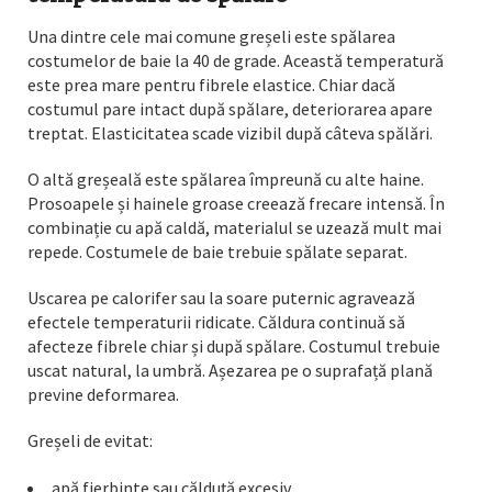
Una dintre cele mai comune greșeli este spălarea
costumelor de baie la 40 de grade. Această temperatură
este prea mare pentru fibrele elastice. Chiar dacă
costumul pare intact după spălare, deteriorarea apare
treptat. Elasticitatea scade vizibil după câteva spălări.
O altă greșeală este spălarea împreună cu alte haine.
Prosoapele și hainele groase creează frecare intensă. În
combinație cu apă caldă, materialul se uzează mult mai
repede. Costumele de baie trebuie spălate separat.
Uscarea pe calorifer sau la soare puternic agravează
efectele temperaturii ridicate. Căldura continuă să
afecteze fibrele chiar și după spălare. Costumul trebuie
uscat natural, la umbră. Așezarea pe o suprafață plană
previne deformarea.
Greșeli de evitat:
apă fierbinte sau călduță excesiv