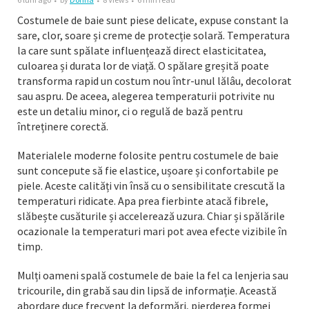
Costumele de baie sunt piese delicate, expuse constant la
sare, clor, soare și creme de protecție solară. Temperatura
la care sunt spălate influențează direct elasticitatea,
culoarea și durata lor de viață. O spălare greșită poate
transforma rapid un costum nou într-unul lălâu, decolorat
sau aspru. De aceea, alegerea temperaturii potrivite nu
este un detaliu minor, ci o regulă de bază pentru
întreținere corectă.
Materialele moderne folosite pentru costumele de baie
sunt concepute să fie elastice, ușoare și confortabile pe
piele. Aceste calități vin însă cu o sensibilitate crescută la
temperaturi ridicate. Apa prea fierbinte atacă fibrele,
slăbește cusăturile și accelerează uzura. Chiar și spălările
ocazionale la temperaturi mari pot avea efecte vizibile în
timp.
Mulți oameni spală costumele de baie la fel ca lenjeria sau
tricourile, din grabă sau din lipsă de informație. Această
abordare duce frecvent la deformări, pierderea formei