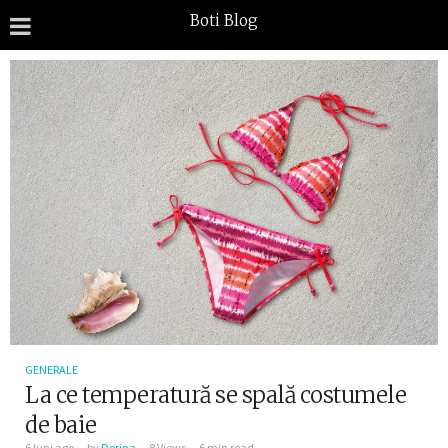
Boti Blog
GENERALE
La ce temperatură se spală costumele
de baie
6 luni ago
by
Dorina
8 Views
6 min read