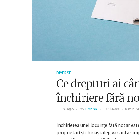
DIVERSE
Ce drepturi ai câ
închiriere fără n
5 luni ago
by
Dorina
17 Views
8 min r
Închirierea unei locuințe fără notar est
proprietari și chiriași aleg varianta si