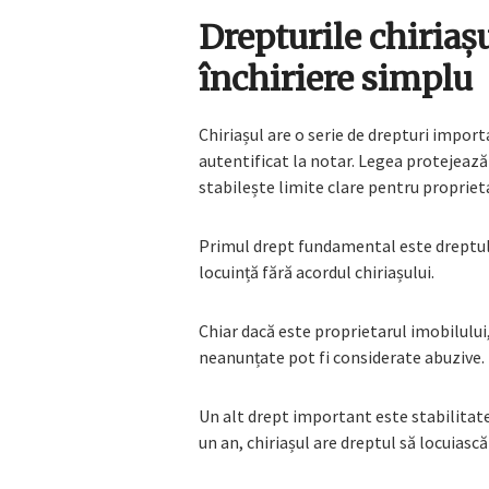
Drepturile chiriaș
închiriere simplu
Chiriașul are o serie de drepturi import
autentificat la notar. Legea protejează 
stabilește limite clare pentru proprieta
Primul drept fundamental este dreptul l
locuință fără acordul chiriașului.
Chiar dacă este proprietarul imobilului,
neanunțate pot fi considerate abuzive.
Un alt drept important este stabilitat
un an, chiriașul are dreptul să locuiasc