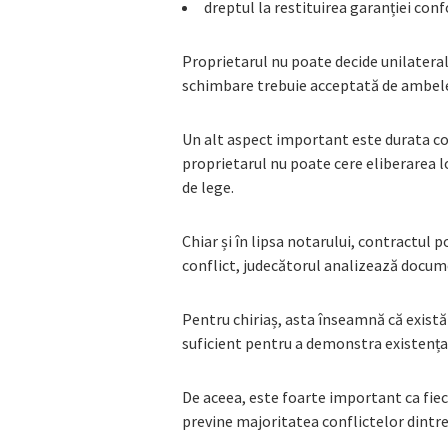
dreptul la restituirea garanției con
Proprietarul nu poate decide unilateral
schimbare trebuie acceptată de ambele
Un alt aspect important este durata co
proprietarul nu poate cere eliberarea lo
de lege.
Chiar și în lipsa notarului, contractul p
conflict, judecătorul analizează documen
Pentru chiriaș, asta înseamnă că exist
suficient pentru a demonstra existența r
De aceea, este foarte important ca fiec
previne majoritatea conflictelor dintre 