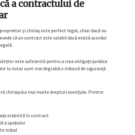
ică a contractului de
ar
roprietar și chiriaș este perfect legal, chiar dacă nu
prevede că un contract este valabil dacă există acordul
legală.
ilor este suficientă pentru a crea obligații juridice.
cate la notar sunt mai degrabă o măsură de siguranță
ră chiriașului mai multe drepturi esențiale. Printre
ada stabilită în contract
ă a spațiului
te inițial