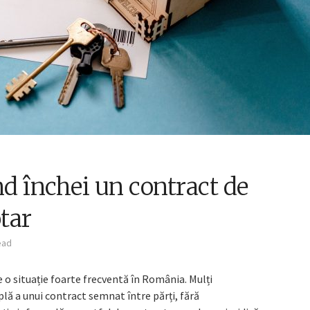
nd închei un contract de
otar
ead
e o situație foarte frecventă în România. Mulți
mplă a unui contract semnat între părți, fără