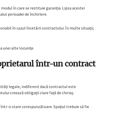
modul în care se restituie garanția. Lipsa acestei
alul perioadei de închiriere.
onabil în cazul încetării contractului. În multe situații,
 unei alte locuințe.
oprietarul într-un contract
tăți legale, indiferent dacă contractul este
lui creează obligații clare față de chiriaș.
 într-o stare corespunzătoare. Spațiul trebuie să fie