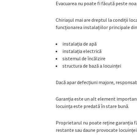
Evacuarea nu poate fi făcută peste noap
Chiriașul mai are dreptul la condiții lo
funcționarea instalațiilor principale din
instalația de apă
instalația electrică
sistemul de încălzire
structura de bază a locuinței
Dacă apar defecțiuni majore, responsabi
Garanția este un alt element important.
locuința este predată în stare bună.
Proprietarul nu poate reține garanția fă
restante sau daune provocate locuinței