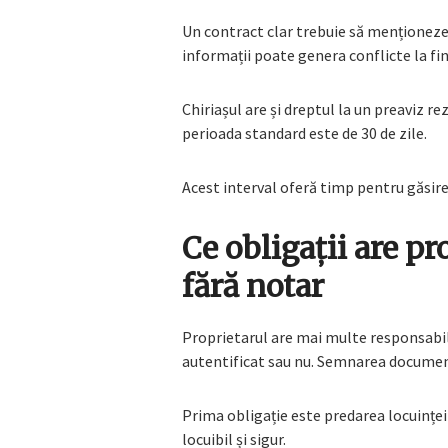
Un contract clar trebuie să menționeze 
informații poate genera conflicte la fin
Chiriașul are și dreptul la un preaviz rez
perioada standard este de 30 de zile.
Acest interval oferă timp pentru găsirea
Ce obligații are pr
fără notar
Proprietarul are mai multe responsabili
autentificat sau nu. Semnarea documentu
Prima obligație este predarea locuinței
locuibil și sigur.