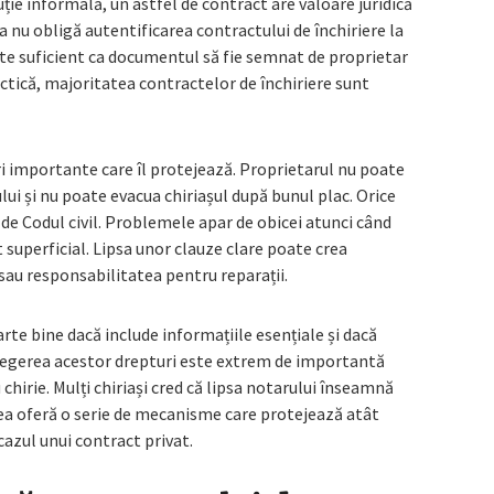
uție informală, un astfel de contract are valoare juridică
ea nu obligă autentificarea contractului de închiriere la
Este suficient ca documentul să fie semnat de proprietar
practică, majoritatea contractelor de închiriere sunt
uri importante care îl protejează. Proprietarul nu poate
lui și nu poate evacua chiriașul după bunul plac. Orice
 de Codul civil. Problemele apar de obicei atunci când
superficial. Lipsa unor clauze clare poate crea
a sau responsabilitatea pentru reparații.
te bine dacă include informațiile esențiale și dacă
țelegerea acestor drepturi este extrem de importantă
chirie. Mulți chiriași cred că lipsa notarului înseamnă
egea oferă o serie de mecanisme care protejează atât
n cazul unui contract privat.