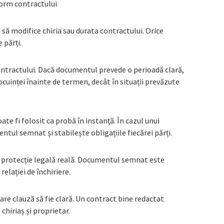
form contractului
 să modifice chiria sau durata contractului. Orice
 părți.
ntractului. Dacă documentul prevede o perioadă clară,
cuinței înainte de termen, decât în situații prevăzute
oate fi folosit ca probă în instanță. În cazul unui
tul semnat și stabilește obligațiile fiecărei părți.
ă protecție legală reală. Documentul semnat este
elației de închiriere.
are clauză să fie clară. Un contract bine redactat
chiriaș și proprietar.