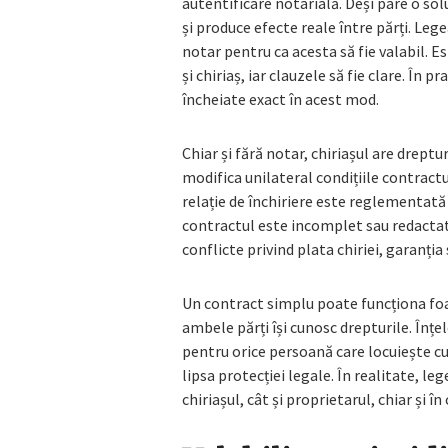
autentificare notarială. Deși pare o sol
și produce efecte reale între părți. Leg
notar pentru ca acesta să fie valabil. 
și chiriaș, iar clauzele să fie clare. În 
încheiate exact în acest mod.
Chiar și fără notar, chiriașul are drept
modifica unilateral condițiile contractu
relație de închiriere este reglementată
contractul este incomplet sau redactat 
conflicte privind plata chiriei, garanți
Un contract simplu poate funcționa foar
ambele părți își cunosc drepturile. În
pentru orice persoană care locuiește cu 
lipsa protecției legale. În realitate, l
chiriașul, cât și proprietarul, chiar și î