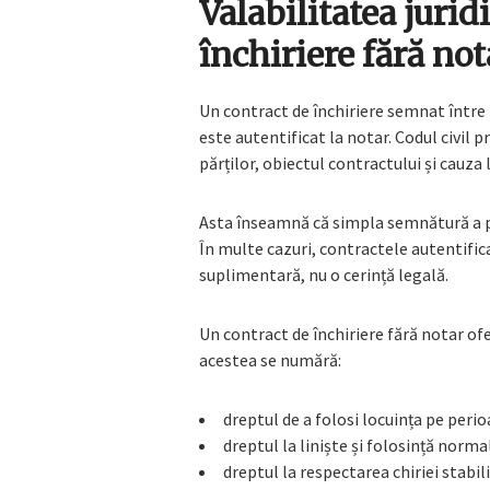
Valabilitatea jurid
închiriere fără not
Un contract de închiriere semnat între p
este autentificat la notar. Codul civil 
părților, obiectul contractului și cauza 
Asta înseamnă că simpla semnătură a părț
În multe cazuri, contractele autentifi
suplimentară, nu o cerință legală.
Un contract de închiriere fără notar ofe
acestea se numără:
dreptul de a folosi locuința pe perio
dreptul la liniște și folosință normal
dreptul la respectarea chiriei stabili