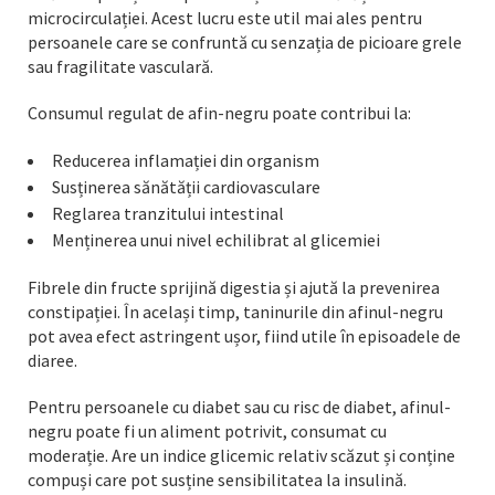
microcirculației. Acest lucru este util mai ales pentru
persoanele care se confruntă cu senzația de picioare grele
sau fragilitate vasculară.
Consumul regulat de afin-negru poate contribui la:
Reducerea inflamației din organism
Susținerea sănătății cardiovasculare
Reglarea tranzitului intestinal
Menținerea unui nivel echilibrat al glicemiei
Fibrele din fructe sprijină digestia și ajută la prevenirea
constipației. În același timp, taninurile din afinul-negru
pot avea efect astringent ușor, fiind utile în episoadele de
diaree.
Pentru persoanele cu diabet sau cu risc de diabet, afinul-
negru poate fi un aliment potrivit, consumat cu
moderație. Are un indice glicemic relativ scăzut și conține
compuși care pot susține sensibilitatea la insulină.