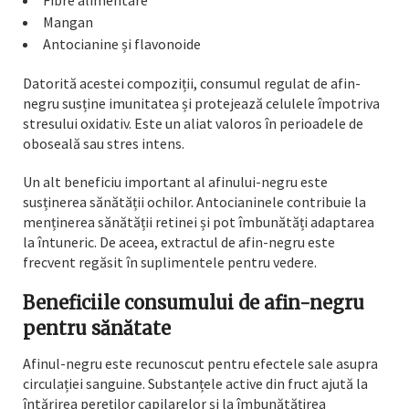
Fibre alimentare
Mangan
Antocianine și flavonoide
Datorită acestei compoziții, consumul regulat de afin-
negru susține imunitatea și protejează celulele împotriva
stresului oxidativ. Este un aliat valoros în perioadele de
oboseală sau stres intens.
Un alt beneficiu important al afinului-negru este
susținerea sănătății ochilor. Antocianinele contribuie la
menținerea sănătății retinei și pot îmbunătăți adaptarea
la întuneric. De aceea, extractul de afin-negru este
frecvent regăsit în suplimentele pentru vedere.
Beneficiile consumului de afin-negru
pentru sănătate
Afinul-negru este recunoscut pentru efectele sale asupra
circulației sanguine. Substanțele active din fruct ajută la
întărirea pereților capilarelor și la îmbunătățirea