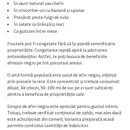
În iaurt natural sau chefir
În smoothie-uri cu banană și spanac
Presărat peste fulgi de ovăz
În salate cu brânză și nuci
Ca gustare între mese
Fructele pot fi congelate fără să își piardă semnificativ
proprietățile. Congelarea rapidă ajută la păstrarea
antioxidanților. Astfel, te poți bucura de beneficiile
afinului-negru pe tot parcursul anului.
O altă formă populară este sucul de afin-negru, obținut
prin presare la rece. Este concentrat și trebuie consumat
diluat. De obicei, 50–100 ml de suc pe zi sunt suficienți
pentru a beneficia de proprietățile sale.
Siropul de afin-negru este apreciat pentru gustul intens.
Totuși, trebuie verificat conținutul de zahăr, mai ales dacă
este achiziționat din comerț. Varianta preparată acasă
permite controlul cantității de îndulcitor.