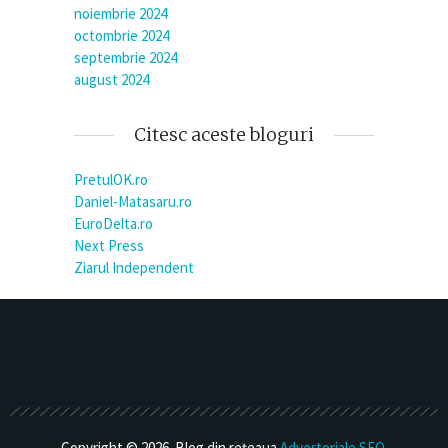
noiembrie 2024
octombrie 2024
septembrie 2024
august 2024
Citesc aceste bloguri
PretulOK.ro
Daniel-Matasaru.ro
EuroDelta.ro
Next Press
Ziarul Independent
Copyright © 2026. Blog din rețeaua
Advertoriale SEO
.