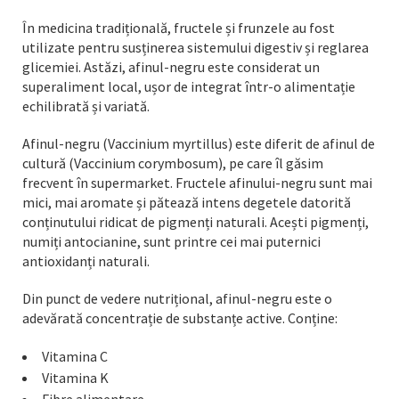
În medicina tradițională, fructele și frunzele au fost
utilizate pentru susținerea sistemului digestiv și reglarea
glicemiei. Astăzi, afinul-negru este considerat un
superaliment local, ușor de integrat într-o alimentație
echilibrată și variată.
Afinul-negru (Vaccinium myrtillus) este diferit de afinul de
cultură (Vaccinium corymbosum), pe care îl găsim
frecvent în supermarket. Fructele afinului-negru sunt mai
mici, mai aromate și pătează intens degetele datorită
conținutului ridicat de pigmenți naturali. Acești pigmenți,
numiți antocianine, sunt printre cei mai puternici
antioxidanți naturali.
Din punct de vedere nutrițional, afinul-negru este o
adevărată concentrație de substanțe active. Conține:
Vitamina C
Vitamina K