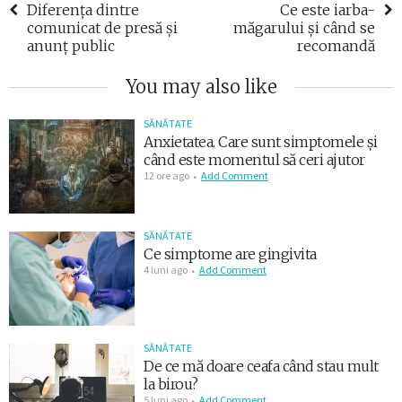
Diferența dintre
Ce este iarba-
comunicat de presă și
măgarului și când se
anunț public
recomandă
You may also like
SĂNĂTATE
Anxietatea. Care sunt simptomele și
când este momentul să ceri ajutor
12 ore ago
Add Comment
SĂNĂTATE
Ce simptome are gingivita
4 luni ago
Add Comment
SĂNĂTATE
De ce mă doare ceafa când stau mult
la birou?
5 luni ago
Add Comment