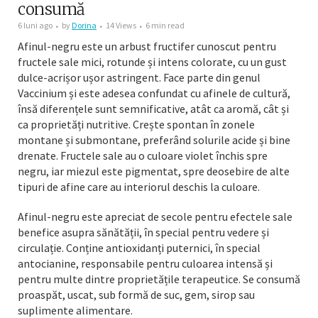
consumă
6 luni ago
by
Dorina
14 Views
6 min read
Afinul-negru este un arbust fructifer cunoscut pentru
fructele sale mici, rotunde și intens colorate, cu un gust
dulce-acrișor ușor astringent. Face parte din genul
Vaccinium și este adesea confundat cu afinele de cultură,
însă diferențele sunt semnificative, atât ca aromă, cât și
ca proprietăți nutritive. Crește spontan în zonele
montane și submontane, preferând solurile acide și bine
drenate. Fructele sale au o culoare violet închis spre
negru, iar miezul este pigmentat, spre deosebire de alte
tipuri de afine care au interiorul deschis la culoare.
Afinul-negru este apreciat de secole pentru efectele sale
benefice asupra sănătății, în special pentru vedere și
circulație. Conține antioxidanți puternici, în special
antocianine, responsabile pentru culoarea intensă și
pentru multe dintre proprietățile terapeutice. Se consumă
proaspăt, uscat, sub formă de suc, gem, sirop sau
suplimente alimentare.