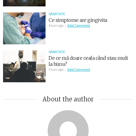
SĂNĂTATE
Ce simptome are gingivita
4 luni ago
Add Comment
SĂNĂTATE
De ce mă doare ceafa când stau mult
la birou?
5 luni ago
Add Comment
About the author