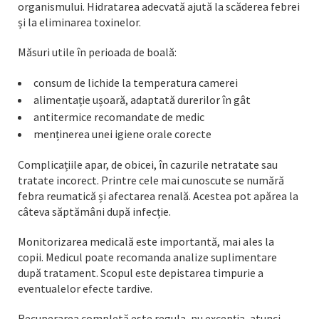
organismului. Hidratarea adecvată ajută la scăderea febrei
și la eliminarea toxinelor.
Măsuri utile în perioada de boală:
consum de lichide la temperatura camerei
alimentație ușoară, adaptată durerilor în gât
antitermice recomandate de medic
menținerea unei igiene orale corecte
Complicațiile apar, de obicei, în cazurile netratate sau
tratate incorect. Printre cele mai cunoscute se numără
febra reumatică și afectarea renală. Acestea pot apărea la
câteva săptămâni după infecție.
Monitorizarea medicală este importantă, mai ales la
copii. Medicul poate recomanda analize suplimentare
după tratament. Scopul este depistarea timpurie a
eventualelor efecte tardive.
Recuperarea completă este regula, nu excepția, atunci