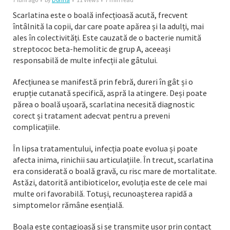
Scarlatina este o boală infecțioasă acută, frecvent
întâlnită la copii, dar care poate apărea și la adulți, mai
ales în colectivități. Este cauzată de o bacterie numită
streptococ beta-hemolitic de grup A, aceeași
responsabilă de multe infecții ale gâtului.
Afecțiunea se manifestă prin febră, dureri în gât și o
erupție cutanată specifică, aspră la atingere. Deși poate
părea o boală ușoară, scarlatina necesită diagnostic
corect și tratament adecvat pentru a preveni
complicațiile.
În lipsa tratamentului, infecția poate evolua și poate
afecta inima, rinichii sau articulațiile. În trecut, scarlatina
era considerată o boală gravă, cu risc mare de mortalitate.
Astăzi, datorită antibioticelor, evoluția este de cele mai
multe ori favorabilă. Totuși, recunoașterea rapidă a
simptomelor rămâne esențială.
Boala este contagioasă și se transmite ușor prin contact