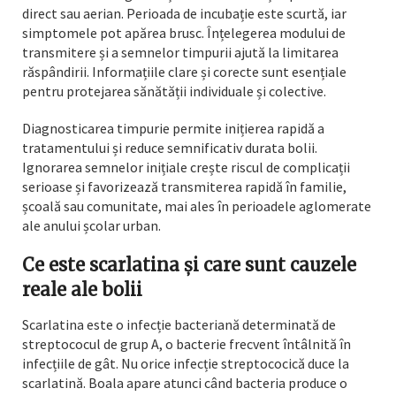
direct sau aerian. Perioada de incubație este scurtă, iar
simptomele pot apărea brusc. Înțelegerea modului de
transmitere și a semnelor timpurii ajută la limitarea
răspândirii. Informațiile clare și corecte sunt esențiale
pentru protejarea sănătății individuale și colective.
Diagnosticarea timpurie permite inițierea rapidă a
tratamentului și reduce semnificativ durata bolii.
Ignorarea semnelor inițiale crește riscul de complicații
serioase și favorizează transmiterea rapidă în familie,
școală sau comunitate, mai ales în perioadele aglomerate
ale anului școlar urban.
Ce este scarlatina și care sunt cauzele
reale ale bolii
Scarlatina este o infecție bacteriană determinată de
streptococul de grup A, o bacterie frecvent întâlnită în
infecțiile de gât. Nu orice infecție streptococică duce la
scarlatină. Boala apare atunci când bacteria produce o