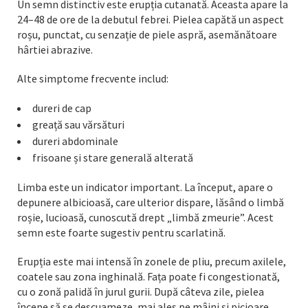
Un semn distinctiv este erupția cutanată. Aceasta apare la
24–48 de ore de la debutul febrei. Pielea capătă un aspect
roșu, punctat, cu senzație de piele aspră, asemănătoare
hârtiei abrazive.
Alte simptome frecvente includ:
dureri de cap
greață sau vărsături
dureri abdominale
frisoane și stare generală alterată
Limba este un indicator important. La început, apare o
depunere albicioasă, care ulterior dispare, lăsând o limbă
roșie, lucioasă, cunoscută drept „limbă zmeurie”. Acest
semn este foarte sugestiv pentru scarlatină.
Erupția este mai intensă în zonele de pliu, precum axilele,
coatele sau zona inghinală. Fața poate fi congestionată,
cu o zonă palidă în jurul gurii. După câteva zile, pielea
începe să se descuameze, mai ales pe mâini și picioare.