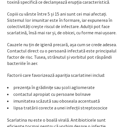
toxină specifică ce declanșează erupția caracteristică.
Copiii cu vârste între 5 și 15 ani sunt cei mai afectați.
Sistemul lor imunitar este în formare, iar expunerea în
colectivități crește riscul de infectare. Adulții pot face
scarlatină, însă mai rar și, de obicei, cu forme mai ușoare.
Cauzele nu țin de igienă precară, așa cum se crede adesea.
Contactul direct cu o persoană infectată este principalul
factor de risc. Tusea, strănutul și vorbitul pot răspândi
bacteriile în aer.
Factorii care favorizează apariția scarlatinei includ:
prezența în grădinițe sau școli aglomerate
contactul apropiat cu persoane bolnave
imunitatea scăzută sau oboseala accentuată
lipsa tratării corecte a unei infecții streptococice
Scarlatina nu este o boală virală. Antibioticele sunt
eficiente tocmai pentru că vorbim despre o infecție