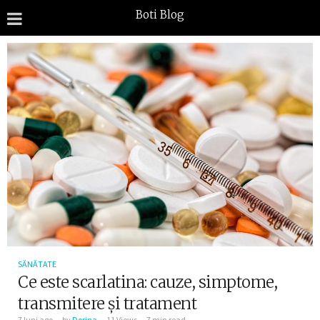
Boti Blog
SĂNĂTATE
Ce este scarlatina: cauze, simptome,
transmitere și tratament
7 luni ago
by
Dorina
11 Views
7 min read