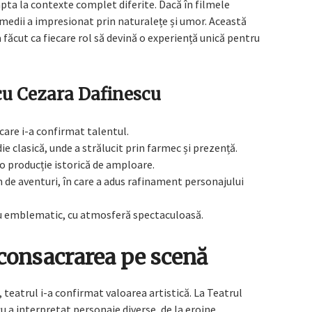
apta la contexte complet diferite. Dacă în filmele
comedii a impresionat prin naturalețe și umor. Această
a făcut ca fiecare rol să devină o experiență unică pentru
cu Cezara Dafinescu
care i-a confirmat talentul.
e clasică, unde a strălucit prin farmec și prezență.
o producție istorică de amploare.
 de aventuri, în care a adus rafinament personajului
lu emblematic, cu atmosferă spectaculoasă.
i consacrarea pe scenă
 teatrul i-a confirmat valoarea artistică. La Teatrul
u a interpretat personaje diverse, de la eroine