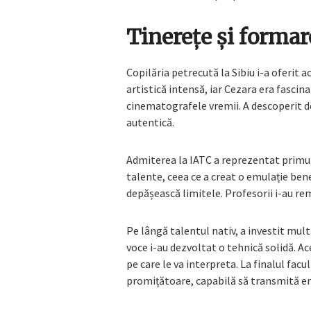
Tinerețe și formare
Copilăria petrecută la Sibiu i-a oferit ac
artistică intensă, iar Cezara era fascin
cinematografele vremii. A descoperit de
autentică.
Admiterea la IATC a reprezentat primul 
talente, ceea ce a creat o emulație bene
depășească limitele. Profesorii i-au rem
Pe lângă talentul nativ, a investit multă
voce i-au dezvoltat o tehnică solidă. A
pe care le va interpreta. La finalul facu
promițătoare, capabilă să transmită e