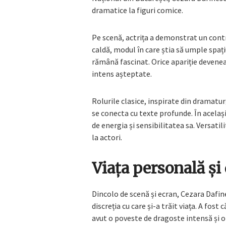
dramatice la figuri comice.
Pe scenă, actrița a demonstrat un cont
caldă, modul în care știa să umple spațiu
rămână fascinat. Orice apariție devenea
intens așteptate.
Rolurile clasice, inspirate din dramatur
se conecta cu texte profunde. În acela
de energia și sensibilitatea sa. Versati
la actori.
Viața personală ș
Dincolo de scenă și ecran, Cezara Dafi
discreția cu care și-a trăit viața. A fos
avut o poveste de dragoste intensă și o 