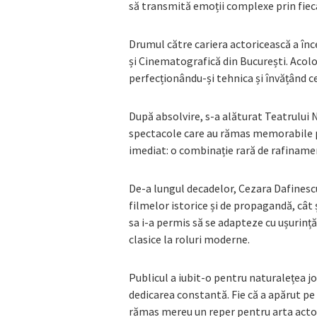
să transmită emoții complexe prin fieca
Drumul către cariera actoricească a înc
și Cinematografică din București. Acol
perfecționându-și tehnica și învățând c
După absolvire, s-a alăturat Teatrului Na
spectacole care au rămas memorabile p
imediat: o combinație rară de rafinamen
De-a lungul decadelor, Cezara Dafinescu
filmelor istorice și de propagandă, cât
sa i-a permis să se adapteze cu ușurință
clasice la roluri moderne.
Publicul a iubit-o pentru naturalețea joc
dedicarea constantă. Fie că a apărut pe 
rămas mereu un reper pentru arta acto