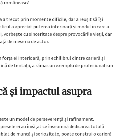
ică românească.
 a trecut prin momente dificile, dar a reușit să își
licul a apreciat puterea interioară și modul în care a
, vorbește cu sinceritate despre provocările vieții, dar
ață de meseria de actor.
forța ei interioară, prin echilibrul dintre carieră și
plină de tentații, a rămas un exemplu de profesionalism
că și impactul asupra
 este un model de perseverență și rafinament.
i piesele ei au învățat ce înseamnă dedicarea totală
ublat de muncă și seriozitate, poate construi o carieră