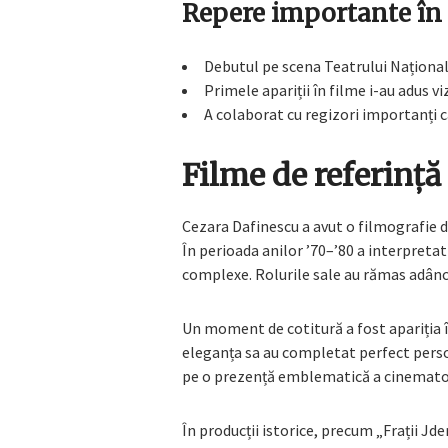
Repere importante în 
Debutul pe scena Teatrului Național
Primele apariții în filme i-au adus v
A colaborat cu regizori importanți ca
Filme de referință
Cezara Dafinescu a avut o filmografie 
În perioada anilor ’70–’80 a interpretat
complexe. Rolurile sale au rămas adânc
Un moment de cotitură a fost apariția 
eleganța sa au completat perfect person
pe o prezență emblematică a cinemato
În producții istorice, precum „Frații Jd