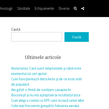
hnologii
Sănătate
Echipamente
Diverse
Caută
Caută
Ultimele articole
Anxietatea. Care sunt simptomele și când este
momentul să ceri ajutor
Cum funcționează dieta keto și de ce este atât
de populară
Am găsit o firmă de curățare canapea în
București și nu mă așteptam la rezultatul ăsta
Cum alegi o cremă cu SPF care nu lasă urme albe
Cele mai frecvente greșeli în folosirea aerului