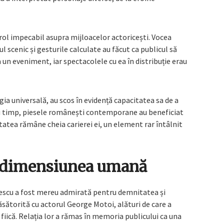
rol impecabil asupra mijloacelor actoricești. Vocea
l scenic și gesturile calculate au făcut ca publicul să
 un eveniment, iar spectacolele cu ea în distribuție erau
gia universală, au scos în evidență capacitatea sa de a
și timp, piesele românești contemporane au beneficiat
litatea rămâne cheia carierei ei, un element rar întâlnit
i dimensiunea umană
nescu a fost mereu admirată pentru demnitatea și
t căsătorită cu actorul George Motoi, alături de care a
fiică. Relația lor a rămas în memoria publicului ca una