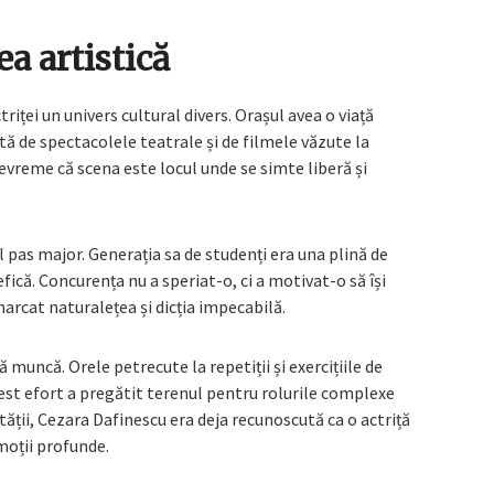
a artistică
triței un univers cultural divers. Orașul avea o viață
ată de spectacolele teatrale și de filmele văzute la
vreme că scena este locul unde se simte liberă și
pas major. Generația sa de studenți era una plină de
fică. Concurența nu a speriat-o, ci a motivat-o să își
arcat naturalețea și dicția impecabilă.
 muncă. Orele petrecute la repetiții și exercițiile de
cest efort a pregătit terenul pentru rolurile complexe
ltății, Cezara Dafinescu era deja recunoscută ca o actriță
moții profunde.