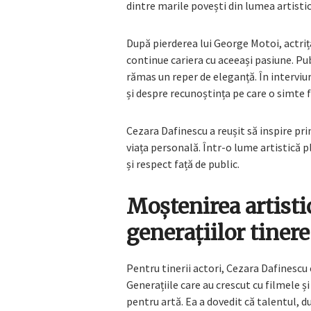
dintre marile povești din lumea artist
După pierderea lui George Motoi, actrița
continue cariera cu aceeași pasiune. Pub
rămas un reper de eleganță. În interviuri
și despre recunoștința pe care o simte f
Cezara Dafinescu a reușit să inspire prin 
viața personală. Într-o lume artistică 
și respect față de public.
Moștenirea artisti
generațiilor tinere
Pentru tinerii actori, Cezara Dafinescu
Generațiile care au crescut cu filmele ș
pentru artă. Ea a dovedit că talentul, d