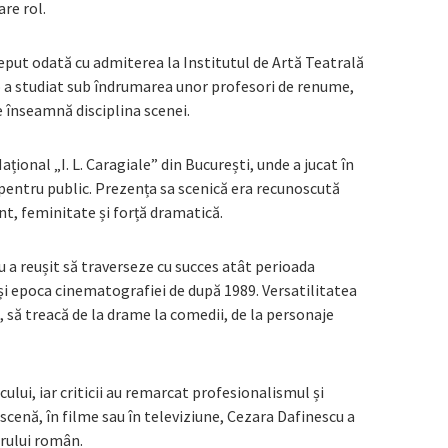
re rol.
eput odată cu admiterea la Institutul de Artă Teatrală
o a studiat sub îndrumarea unor profesori de renume,
e înseamnă disciplina scenei.
țional „I. L. Caragiale” din București, unde a jucat în
entru public. Prezența sa scenică era recunoscută
t, feminitate și forță dramatică.
 a reușit să traverseze cu succes atât perioada
 și epoca cinematografiei de după 1989. Versatilitatea
, să treacă de la drame la comedii, de la personaje
ului, iar criticii au remarcat profesionalismul și
scenă, în filme sau în televiziune, Cezara Dafinescu a
rului român.