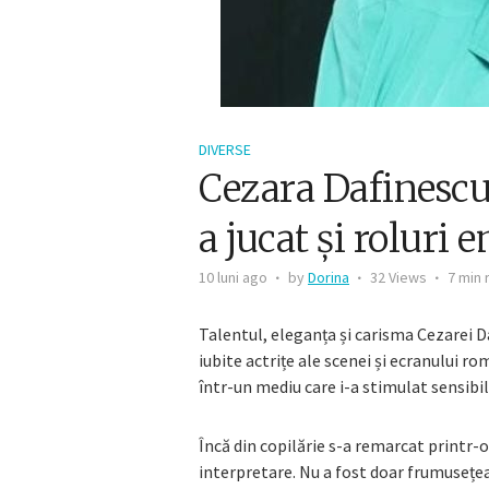
DIVERSE
Cezara Dafinescu:
a jucat și roluri
10 luni ago
by
Dorina
32 Views
7 min 
Talentul, eleganța și carisma Cezarei 
iubite actrițe ale scenei și ecranului r
într-un mediu care i-a stimulat sensibil
Încă din copilărie s-a remarcat printr-o
interpretare. Nu a fost doar frumusețea c