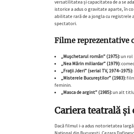
versatilitatea și capacitatea de a se ad
istorice a adus o gravitate aparte, în 
abilitate rară de a jongla cu registrele 
spectatori.
Filme reprezentative 
„Mușchetarul român” (1975):
un rol 
„Nea Mărin miliardar” (1979):
comedi
„Frații Jderi” (serial TV, 1974–1975):
„Misterele Bucureștilor” (1983):
film
feminin.
„Masca de argint” (1985):
un alt tit
Cariera teatrală ș
Dacă filmul i-a adus notorietatea largă,
Național din București, Cezara Dafinesc