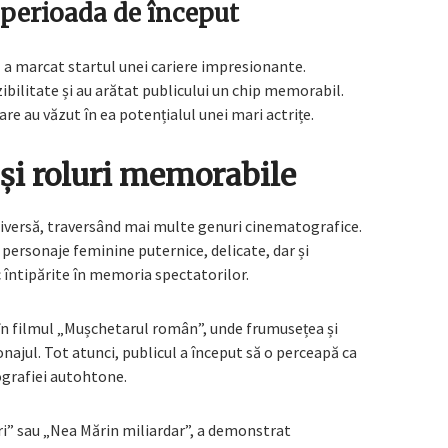
perioada de început
 a marcat startul unei cariere impresionante.
izibilitate și au arătat publicului un chip memorabil.
re au văzut în ea potențialul unei mari actrițe.
 și roluri memorabile
diversă, traversând mai multe genuri cinematografice.
 personaje feminine puternice, delicate, dar și
 întipărite în memoria spectatorilor.
în filmul „Mușchetarul român”, unde frumusețea și
ajul. Tot atunci, publicul a început să o perceapă ca
grafiei autohtone.
eri” sau „Nea Mărin miliardar”, a demonstrat