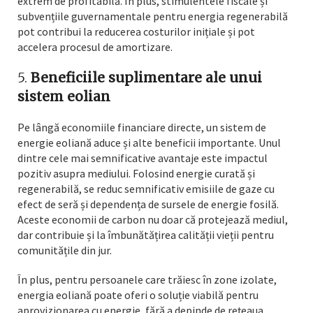
extrem de profitabilă. În plus, stimulentele fiscale și
subvențiile guvernamentale pentru energia regenerabilă
pot contribui la reducerea costurilor inițiale și pot
accelera procesul de amortizare.
5.
Beneficiile suplimentare ale unui
sistem eolian
Pe lângă economiile financiare directe, un sistem de
energie eoliană aduce și alte beneficii importante. Unul
dintre cele mai semnificative avantaje este impactul
pozitiv asupra mediului. Folosind energie curată și
regenerabilă, se reduc semnificativ emisiile de gaze cu
efect de seră și dependența de sursele de energie fosilă.
Aceste economii de carbon nu doar că protejează mediul,
dar contribuie și la îmbunătățirea calității vieții pentru
comunitățile din jur.
În plus, pentru persoanele care trăiesc în zone izolate,
energia eoliană poate oferi o soluție viabilă pentru
aprovizionarea cu energie, fără a depinde de rețeaua