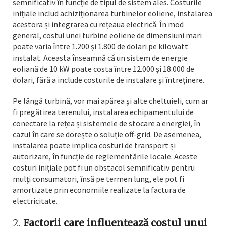
semnificativ în funcție de tipul de sistem ales. Costurile
inițiale includ achiziționarea turbinelor eoliene, instalarea
acestora și integrarea cu rețeaua electrică. În mod
general, costul unei turbine eoliene de dimensiuni mari
poate varia între 1.200 și 1.800 de dolari pe kilowatt
instalat. Aceasta înseamnă că un sistem de energie
eoliană de 10 kW poate costa între 12.000 și 18.000 de
dolari, fără a include costurile de instalare și întreținere.
Pe lângă turbină, vor mai apărea și alte cheltuieli, cum ar
fi pregătirea terenului, instalarea echipamentului de
conectare la rețea și sistemele de stocare a energiei, în
cazul în care se dorește o soluție off-grid. De asemenea,
instalarea poate implica costuri de transport și
autorizare, în funcție de reglementările locale. Aceste
costuri inițiale pot fi un obstacol semnificativ pentru
mulți consumatori, însă pe termen lung, ele pot fi
amortizate prin economiile realizate la factura de
electricitate.
2.
Factorii care influențează costul unui