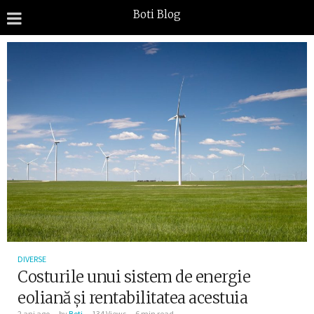
Boti Blog
DIVERSE
Costurile unui sistem de energie
eoliană și rentabilitatea acestuia
2 ani ago
by
Boti
134 Views
6 min read