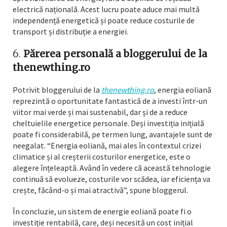
electrică națională. Acest lucru poate aduce mai multă
independență energetică și poate reduce costurile de
transport și distribuție a energiei.
6.
Părerea personală a bloggerului de la
thenewthing.ro
Potrivit bloggerului de la
thenewthing.ro
, energia eoliană
reprezintă o oportunitate fantastică de a investi într-un
viitor mai verde și mai sustenabil, dar și de a reduce
cheltuielile energetice personale. Deși investiția inițială
poate fi considerabilă, pe termen lung, avantajele sunt de
neegalat. “Energia eoliană, mai ales în contextul crizei
climatice și al creșterii costurilor energetice, este o
alegere înțeleaptă. Având în vedere că această tehnologie
continuă să evolueze, costurile vor scădea, iar eficiența va
crește, făcând-o și mai atractivă”, spune bloggerul.
În concluzie, un sistem de energie eoliană poate fi o
investiție rentabilă, care, deși necesită un cost inițial