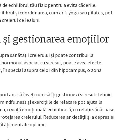
de echilibrul tău fizic pentru a evita căderile.
hilibrul și coordonarea, cum ar fi yoga sau pilates, pot
 creierul de leziuni.
 și gestionarea emoțiilor
pra sănătății creierului și poate contribui la
, hormonul asociat cu stresul, poate avea efecte
, în special asupra celor din hipocampus, o zonă
ortant să înveți cum să îți gestionezi stresul. Tehnici
indfulness și exercițiile de relaxare pot ajuta la
ea, o viață emoțională echilibrată, cu relații sănătoase
rotejarea creierului. Reducerea anxietății și a depresiei
nătăți mentale optime.