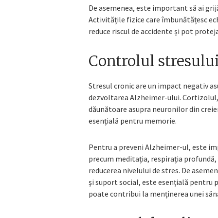
De asemenea, este important să ai grijă 
Activitățile fizice care îmbunătățesc ec
reduce riscul de accidente și pot proteja
Controlul stresului
Stresul cronic are un impact negativ asu
dezvoltarea Alzheimer-ului. Cortizolul
dăunătoare asupra neuronilor din creier
esențială pentru memorie.
Pentru a preveni Alzheimer-ul, este imp
precum meditația, respirația profundă, m
reducerea nivelului de stres. De asemen
și suport social, este esențială pentru p
poate contribui la menținerea unei să