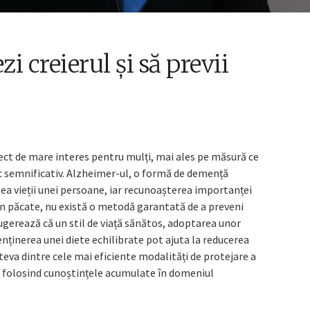
zi creierul și să previi
ect de mare interes pentru mulți, mai ales pe măsură ce
sc semnificativ. Alzheimer-ul, o formă de demență
ea vieții unei persoane, iar recunoașterea importanței
Din păcate, nu există o metodă garantată de a preveni
ugerează că un stil de viață sănătos, adoptarea unor
enținerea unei diete echilibrate pot ajuta la reducerea
âteva dintre cele mai eficiente modalități de protejare a
i, folosind cunoștințele acumulate în domeniul