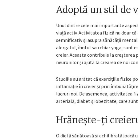
Adoptă un stil de v
Unul dintre cele mai importante aspecte
viață activ. Activitatea fizică nu doar c
semnificativ și asupra sănătății mentale.
alergatul, înotul sau chiar yoga, sunt 
creier. Aceasta contribuie la creșterea
neuronilor și ajută la crearea de noi co
Studiile au arătat că exercițiile fizice 
inflamație în creier și prin îmbunătățire
lucruri noi. De asemenea, activitatea fi
arterială, diabet și obezitate, care sun
Hrănește-ți creieru
O dietă sănătoasă și echilibrată joacă un