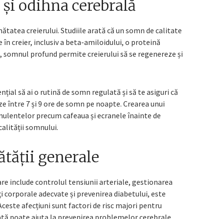
 și odihna cerebrală
tatea creierului. Studiile arată că un somn de calitate
în creier, inclusiv a beta-amiloidului, o proteină
 somnul profund permite creierului să se regenereze și
țial să ai o rutină de somn regulată și să te asiguri că
eze între 7 și 9 ore de somn pe noapte. Crearea unui
mulentelor precum cafeaua și ecranele înainte de
alității somnului.
tății generale
are include controlul tensiunii arteriale, gestionarea
i corporale adecvate și prevenirea diabetului, este
Aceste afecțiuni sunt factori de risc majori pentru
ată poate ajuta la prevenirea problemelor cerebrale.