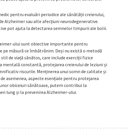
edic pentru evaluări periodice ale sănătății creierului,
ă de Alzheimer sau alte afecțiuni neurodegenerative.
ive pot ajuta la detectarea semnelor timpurii ale bolii.
zheimer-ului sunt obiective importante pentru
ive pe măsură ce îmbătrânim. Deși nu există o metodă
il de viață sănătos, care include exerciții fizice
a mentală constantă, protejarea creierului de leziuni și
nificativ riscurile. Menținerea unui somn de calitate și
 de asemenea, aspecte esențiale pentru protejarea
 unor obiceiuri sănătoase, putem contribui la
en lung și la prevenirea Alzheimer-ului.