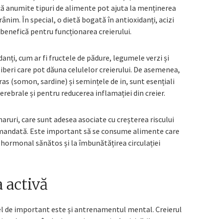
că anumite tipuri de alimente pot ajuta la menținerea
ânim. În special, o dietă bogată în antioxidanți, acizi
 benefică pentru funcționarea creierului.
anți, cum ar fi fructele de pădure, legumele verzi și
liberi care pot dăuna celulelor creierului. De asemenea,
gras (somon, sardine) și semințele de in, sunt esențiali
rebrale și pentru reducerea inflamației din creier.
haruri, care sunt adesea asociate cu creșterea riscului
omandată. Este important să se consume alimente care
 hormonal sănătos și la îmbunătățirea circulației
 activă
a fel de important este și antrenamentul mental. Creierul