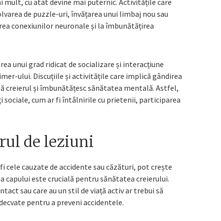
i mult, cu atât devine mai puternic. Activitățile care
zolvarea de puzzle-uri, învățarea unui limbaj nou sau
rirea conexiunilor neuronale și la îmbunătățirea
a unui grad ridicat de socializare și interacțiune
er-ului. Discuțiile și activitățile care implică gândirea
ză creierul și îmbunătățesc sănătatea mentală. Astfel,
 sociale, cum ar fi întâlnirile cu prietenii, participarea
rul de leziuni
fi cele cauzate de accidente sau căzături, pot crește
a capului este crucială pentru sănătatea creierului.
tact sau care au un stil de viață activ ar trebui să
ecvate pentru a preveni accidentele.