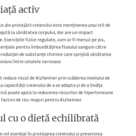
iață activ
 ale protejării creierului este menținerea unui stil de
ă ajută la sănătatea corpului, dar are un impact
 Exercițiile fizice regulate, cum ar fi mersul pe jos,
esențiale pentru îmbunătățirea fluxului sanguin către
 producției de substanțe chimice care sprijină sănătatea
nexiuni între celulele nervoase.
pot reduce riscul de Alzheimer prin scăderea nivelului de
a capacității creierului de a se adapta și de a învăța
zică poate ajuta la reducerea riscurilor de hipertensiune
t factori de risc majori pentru Alzheimer.
l cu o dietă echilibrată
 rol esențial în protejarea creierului și prevenirea