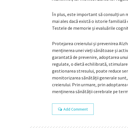
În plus, este important să consulți un m
mai ales dacă există o istorie familial
Testele de memorie și evaluările cognit
Protejarea creierului și prevenirea Al
menținerea unei vieți sănătoase și act
garantată de prevenire, adoptarea unui st
regulate, o dietă echilibrată, stimulare
gestionarea stresului, poate reduce sem
monitorizarea sănătății generale sunt,
creierului. Prin urmare, prin adoptarea
menținerea sănătății cerebrale pe term
Add Comment