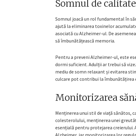
Somnul de calitate
Somnul joacă un rol fundamental în sănă
ajută la eliminarea toxinelor acumulate 
asociată cu Alzheimer-ul. De asemenea,
să îmbunătățească memoria.
Pentru a preveni Alzheimer-ul, este esen
dormi suficient. Adulții ar trebui să viz
mediu de somn relaxant și evitarea sti
culcare pot contribui la îmbunătățirea c
Monitorizarea sănă
Menținerea unui stil de viață sănătos, c
colesterolului, menținerea unei greutăț
esențială pentru protejarea creierului. 
Alzheimer, iar monitorizarea lor regul