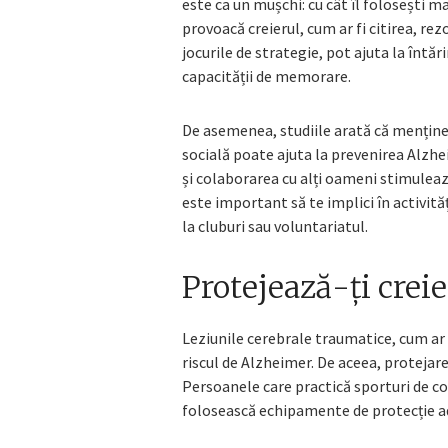
este ca un mușchi: cu cât îl folosești ma
provoacă creierul, cum ar fi citirea, re
jocurile de strategie, pot ajuta la întă
capacității de memorare.
De asemenea, studiile arată că menținere
socială poate ajuta la prevenirea Alzheim
și colaborarea cu alți oameni stimulea
este important să te implici în activități
la cluburi sau voluntariatul.
Protejează-ți creie
Leziunile cerebrale traumatice, cum ar 
riscul de Alzheimer. De aceea, protejare
Persoanele care practică sporturi de con
folosească echipamente de protecție ad