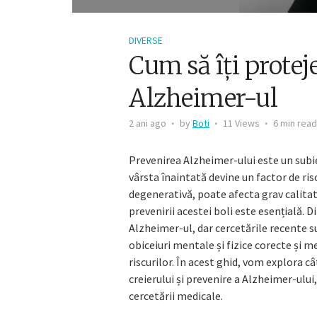
DIVERSE
Cum să îți proteje
Alzheimer-ul
2 ani ago
by
Boti
11 Views
6 min read
Prevenirea Alzheimer-ului este un subi
vârsta înaintată devine un factor de ri
degenerativă, poate afecta grav calitat
prevenirii acestei boli este esențială. 
Alzheimer-ul, dar cercetările recente s
obiceiuri mentale și fizice corecte și m
riscurilor. În acest ghid, vom explora c
creierului și prevenire a Alzheimer-ulu
cercetării medicale.