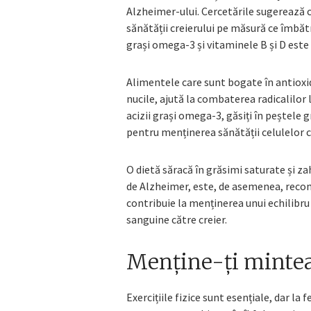
Alzheimer-ului. Cercetările sugerează 
sănătății creierului pe măsură ce îmbătr
grași omega-3 și vitaminele B și D este
Alimentele care sunt bogate în antioxid
nucile, ajută la combaterea radicalilor 
acizii grași omega-3, găsiți în peștele 
pentru menținerea sănătății celulelor ce
O dietă săracă în grăsimi saturate și za
de Alzheimer, este, de asemenea, rec
contribuie la menținerea unui echilibru
sanguine către creier.
Menține-ți mintea
Exercițiile fizice sunt esențiale, dar l