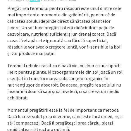
Pregătirea terenului pentru răsaduri este unul dintre cele
mai importante momente din grădinărit, pentru că de
calitatea solului depinde direct sănătatea plantelor
tinere. Un sol bine pregătit oferă rădăcinilor spațiu de
dezvoltare, nutrienți suficienți și un drenaj corect. Dacă
această etapă este ignorată sau făcută superficial,
răsadurile vor avea o creștere lentă, vor fi sensibile la boli
și vor produce mai puțin.
Terenul trebuie tratat ca o bază vie, nu doar ca un suport
inert pentru plante. Microorganismele din sol joacă un rol
esențial în transformarea substanțelor organice în
nutrienți ușor de absorbit. De aceea, pregătirea solului nu
înseamnă doar să sapi și să nivelezi, ci să creezi un mediu
echilibrat.
Momentul pregătirii este la fel de important ca metoda.
Dacă lucrezi solul prea devreme, când este încă umed, riști
să-l compactezi. Dacă îl pregătești prea târziu, pierzi
umiditatea și structura optimă.