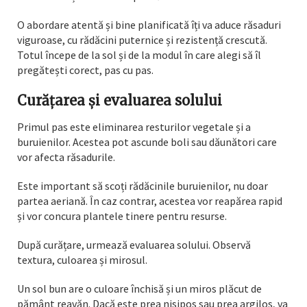
O abordare atentă și bine planificată îți va aduce răsaduri
viguroase, cu rădăcini puternice și rezistență crescută.
Totul începe de la sol și de la modul în care alegi să îl
pregătești corect, pas cu pas.
Curățarea și evaluarea solului
Primul pas este eliminarea resturilor vegetale și a
buruienilor. Acestea pot ascunde boli sau dăunători care
vor afecta răsadurile.
Este important să scoți rădăcinile buruienilor, nu doar
partea aeriană. În caz contrar, acestea vor reapărea rapid
și vor concura plantele tinere pentru resurse.
După curățare, urmează evaluarea solului. Observă
textura, culoarea și mirosul.
Un sol bun are o culoare închisă și un miros plăcut de
pământ reavăn. Dacă este prea nisipos sau prea argilos, va