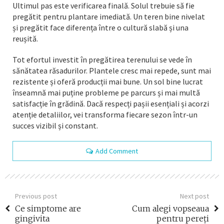
Ultimul pas este verificarea finală. Solul trebuie să fie
pregătit pentru plantare imediată. Un teren bine nivelat
și pregătit face diferența între o cultură slabă și una
reușită.
Tot efortul investit în pregătirea terenului se vede în
sănătatea răsadurilor. Plantele cresc mai repede, sunt mai
rezistente și oferă producții mai bune. Un sol bine lucrat
înseamnă mai puține probleme pe parcurs și mai multă
satisfacție în grădină. Dacă respecți pașii esențiali și acorzi
atenție detaliilor, vei transforma fiecare sezon într-un
succes vizibil și constant.
Add Comment
Previous post
Next post
Ce simptome are
Cum alegi vopseaua
gingivita
pentru pereți