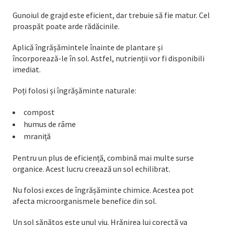
Gunoiul de grajd este eficient, dar trebuie să fie matur. Cel
proaspăt poate arde rădăcinile.
Aplică îngrășămintele înainte de plantare și
încorporează-le în sol. Astfel, nutrienții vor fi disponibili
imediat.
Poți folosi și îngrășăminte naturale:
compost
humus de râme
mraniță
Pentru un plus de eficiență, combină mai multe surse
organice. Acest lucru creează un sol echilibrat.
Nu folosi exces de îngrășăminte chimice. Acestea pot
afecta microorganismele benefice din sol.
Un sol sănătos este unul viu. Hrănirea lui corectă va