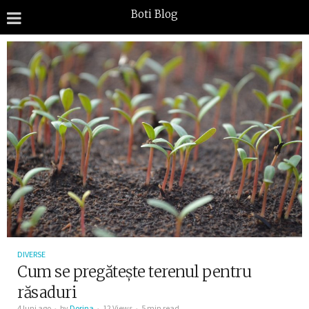
Boti Blog
DIVERSE
Cum se pregătește terenul pentru
răsaduri
4 luni ago
by
Dorina
12 Views
5 min read