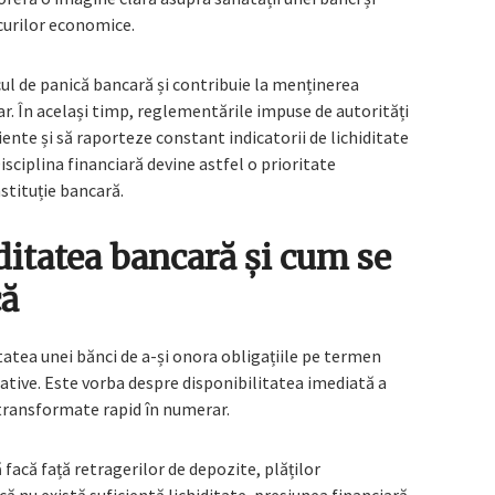
ocurilor economice.
iscul de panică bancară și contribuie la menținerea
iar. În același timp, reglementările impuse de autorități
ente și să raporteze constant indicatorii de lichiditate
sciplina financiară devine astfel o prioritate
stituție bancară.
itatea bancară și cum se
că
atea unei bănci de a-și onora obligațiile pe termen
cative. Este vorba despre disponibilitatea imediată a
 transformate rapid în numerar.
ă facă față retragerilor de depozite, plăților