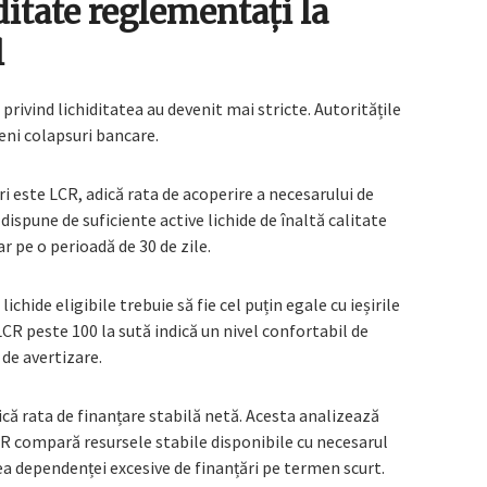
ditate reglementați la
l
privind lichiditatea au devenit mai stricte. Autoritățile
eni colapsuri bancare.
i este LCR, adică rata de acoperire a necesarului de
ispune de suficiente active lichide de înaltă calitate
r pe o perioadă de 30 de zile.
ichide eligibile trebuie să fie cel puțin egale cu ieșirile
CR peste 100 la sută indică un nivel confortabil de
de avertizare.
ică rata de finanțare stabilă netă. Acesta analizează
FR compară resursele stabile disponibile cu necesarul
rea dependenței excesive de finanțări pe termen scurt.