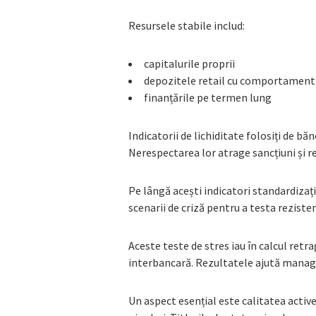
Resursele stabile includ:
capitalurile proprii
depozitele retail cu comportament 
finanțările pe termen lung
Indicatorii de lichiditate folosiți de băn
Nerespectarea lor atrage sancțiuni și re
Pe lângă acești indicatori standardizați
scenarii de criză pentru a testa rezistenț
Aceste teste de stres iau în calcul retr
interbancară. Rezultatele ajută manage
Un aspect esențial este calitatea activel