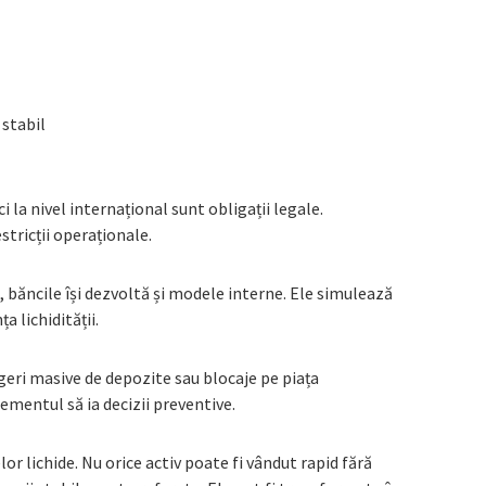
stabil
ci la nivel internațional sunt obligații legale.
stricții operaționale.
, băncile își dezvoltă și modele interne. Ele simulează
a lichidității.
ageri masive de depozite sau blocaje pe piața
mentul să ia decizii preventive.
or lichide. Nu orice activ poate fi vândut rapid fără