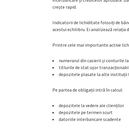
interbancare și creditelor aprobate. Dac
crește rapid.
Indicatorii de lichiditate folosiți de bă
acestui echilibru. Ei analizează relația di
Printre cele mai importante active lic
numerarul din casierii și conturile l
titlurile de stat ușor tranzacționabi
depozitele plasate la alte instituți
Pe partea de obligații intră în calcul:
depozitele la vedere ale clienților
depozitele pe termen scurt
datoriile interbancare scadente