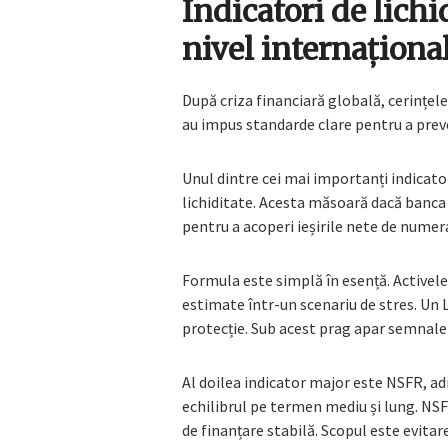
Indicatori de lichi
nivel internaționa
După criza financiară globală, cerințele 
au impus standarde clare pentru a prev
Unul dintre cei mai importanți indicator
lichiditate. Acesta măsoară dacă banca d
pentru a acoperi ieșirile nete de numera
Formula este simplă în esență. Activele l
estimate într-un scenariu de stres. Un L
protecție. Sub acest prag apar semnale 
Al doilea indicator major este NSFR, ad
echilibrul pe termen mediu și lung. NS
de finanțare stabilă. Scopul este evita