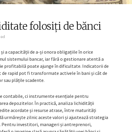
iditate folosiți de bănci
ead
i a capacității de a-și onora obligațiile în orice
ul sistemului bancar, iar fără o gestionare atentă a
ție profitabilă poate ajunge în dificultate. Indicatorii de
t de rapid pot fi transformate activele în bani și cât de
or sau plățile scadente.
e contabile, ci instrumente esențiale pentru
rea depozitelor. În practică, analiza lichidității
ite acordate și resurse atrase, între maturități
idă urmărește zilnic aceste valori și ajustează strategia
i. Pentru investitori, manageri și antreprenori,
 oferă o imagine clară asupra sănătății unei bănci și