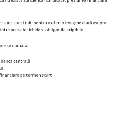
ă nu există suficientă lichiditate, presiunea financiară
nci sunt construiți pentru a oferi o imagine clară asupra
ntre activele lichide și obligațiile exigibile.
hide se numără:
a banca centrală
le
i financiare pe termen scurt