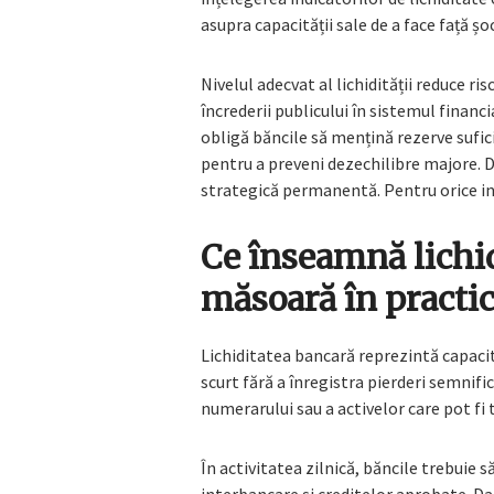
asupra capacității sale de a face față ș
Nivelul adecvat al lichidității reduce r
încrederii publicului în sistemul financ
obligă băncile să mențină rezerve sufici
pentru a preveni dezechilibre majore. Di
strategică permanentă. Pentru orice in
Ce înseamnă lichid
măsoară în practi
Lichiditatea bancară reprezintă capacit
scurt fără a înregistra pierderi semnifi
numerarului sau a activelor care pot fi
În activitatea zilnică, băncile trebuie s