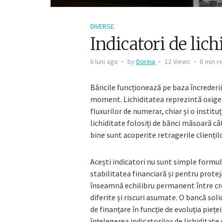
DIVERSE
Indicatori de lich
6 luni ago
by
Dorina
12 Views
8 min r
Băncile funcționează pe baza încrederii ș
moment. Lichiditatea reprezintă oxigen
fluxurilor de numerar, chiar și o institu
lichiditate folosiți de bănci măsoară câ
bine sunt acoperite retragerile cliențil
Acești indicatori nu sunt simple formul
stabilitatea financiară și pentru proteja
înseamnă echilibru permanent între cred
diferite și riscuri asumate. O bancă sol
de finanțare în funcție de evoluția piețe
înțelegerea indicatorilor de lichiditate