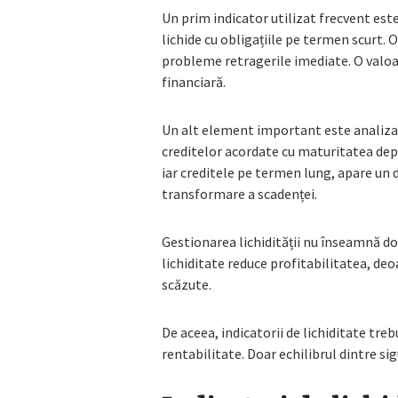
Un prim indicator utilizat frecvent este
lichide cu obligațiile pe termen scurt. 
probleme retragerile imediate. O valoa
financiară.
Un alt element important este analiza 
creditelor acordate cu maturitatea dep
iar creditele pe termen lung, apare un 
transformare a scadenței.
Gestionarea lichidității nu înseamnă d
lichiditate reduce profitabilitatea, d
scăzute.
De aceea, indicatorii de lichiditate tre
rentabilitate. Doar echilibrul dintre si