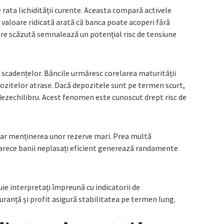
 rata lichidității curente. Aceasta compară activele
O valoare ridicată arată că banca poate acoperi fără
re scăzută semnalează un potențial risc de tensiune
scadențelor. Băncile urmăresc corelarea maturității
ozitelor atrase. Dacă depozitele sunt pe termen scurt,
dezechilibru. Acest fenomen este cunoscut drept risc de
oar menținerea unor rezerve mari. Prea multă
eoarece banii neplasați eficient generează randamente
buie interpretați împreună cu indicatorii de
guranță și profit asigură stabilitatea pe termen lung.