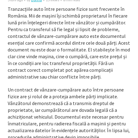
Tranzacțiile auto între persoane fizice sunt frecvente în
România. Mii de mașini își schimbă proprietarul în fiecare
lună prin înțelegeri directe între vânzător și cumpărător.
Pentru ca transferul să fie legal și lipsit de probleme,
contractul de vânzare-cumpărare auto este documentul
esențial care confirmă acordul dintre cele două părți. Acest
document nu este doar o formalitate. El stabilește în mod
clar cine vinde mașina, cine o cumpără, care este prețul și
în ce condiții are loc transferul proprietății. Fără un
contract corect completat pot apărea complicații
administrative sau chiar conflicte între părți.
Un contract de vânzare-cumpărare auto între persoane
fizice are și rolul de a proteja ambele părți implicate.
Vânzătorul demonstrează că a transmis dreptul de
proprietate, iar cumpărătorul are dovada legală că a
achiziționat vehiculul. Documentul este necesar pentru
înmatriculare, pentru radierea fiscală a mașinii și pentru
actualizarea datelor în evidențele autorităților. În lipsa lui,
procedurile administrative devin imposibile.