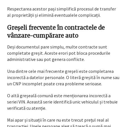
Respectarea acestor pași simplifică procesul de transfer
al proprietății și elimină eventualele complicații.
Greșeli frecvente în contractele de
vânzare-cumpărare auto
Deși documentul pare simplu, multe contracte sunt
completate greșit. Aceste erori pot bloca procedurile
administrative sau pot genera conflicte.
Una dintre cele mai frecvente greșeli este completarea
incorectă a datelor personale. O literă greșită în nume sau
un CNP incomplet poate crea probleme serioase.
O altă greșeală comună este menționarea incorectă a
seriei VIN. Această serie identifică unic vehiculul și trebuie
verificată cu atenție.
Mai apar și situații în care nu este trecut prețul real al
tranzacției. Unele persoane aleg să treacă o sumă mai