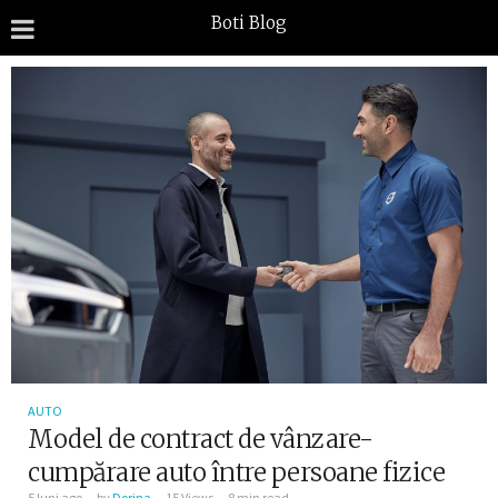
Boti Blog
AUTO
Model de contract de vânzare-
cumpărare auto între persoane fizice
5 luni ago
by
Dorina
15 Views
8 min read