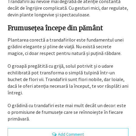
Trandafirii au nevoie mai degrabă de atenție constantă
decât de îngrijire complicată. Cu gesturi mici, dar regulate,
devin plante longevive și spectaculoase.
Frumusețea începe din pământ
Plantarea corectă a trandafirilor este fundamentul unei
grădini elegante și pline de viață. Nu există secrete
magice, ci doar respect pentru natură și puțină răbdare.
O groapă pregătită cu grijă, solul potrivit și o udare
echilibrată pot transforma o simplă tulpină într-un
buchet de flori vii. Trandafirii sunt flori nobile, dar loiale,
dacă le oferi atenția necesară la început, te vor răsplăti ani
întregi.
O grădină cu trandafiri este mai mult decât un decor: este
o promisiune de frumusețe care se reînnoiește în fiecare
primăvară.
Add Comment