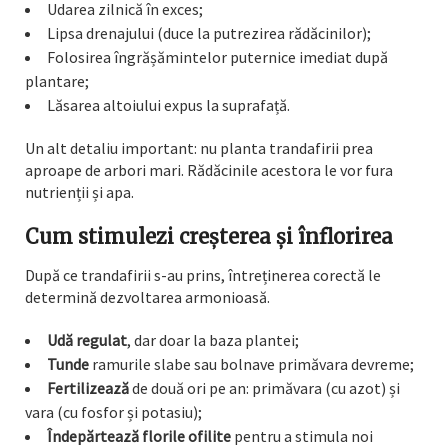
Udarea zilnică în exces;
Lipsa drenajului (duce la putrezirea rădăcinilor);
Folosirea îngrășămintelor puternice imediat după
plantare;
Lăsarea altoiului expus la suprafață.
Un alt detaliu important: nu planta trandafirii prea
aproape de arbori mari. Rădăcinile acestora le vor fura
nutrienții și apa.
Cum stimulezi creșterea și înflorirea
După ce trandafirii s-au prins, întreținerea corectă le
determină dezvoltarea armonioasă.
Udă regulat
, dar doar la baza plantei;
Tunde
ramurile slabe sau bolnave primăvara devreme;
Fertilizează
de două ori pe an: primăvara (cu azot) și
vara (cu fosfor și potasiu);
Îndepărtează florile ofilite
pentru a stimula noi