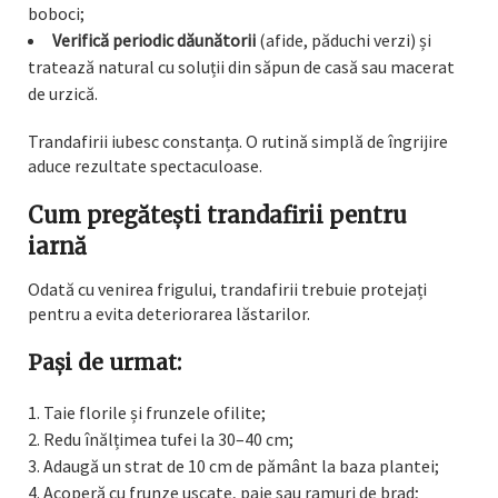
boboci;
Verifică periodic dăunătorii
(afide, păduchi verzi) și
tratează natural cu soluții din săpun de casă sau macerat
de urzică.
Trandafirii iubesc constanța. O rutină simplă de îngrijire
aduce rezultate spectaculoase.
Cum pregătești trandafirii pentru
iarnă
Odată cu venirea frigului, trandafirii trebuie protejați
pentru a evita deteriorarea lăstarilor.
Pași de urmat:
Taie florile și frunzele ofilite;
Redu înălțimea tufei la 30–40 cm;
Adaugă un strat de 10 cm de pământ la baza plantei;
Acoperă cu frunze uscate, paie sau ramuri de brad;