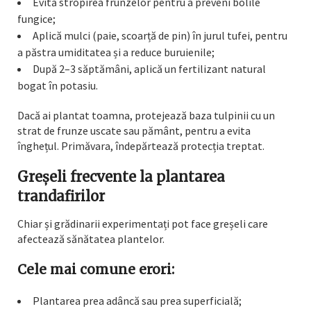
Evită stropirea frunzelor pentru a preveni bolile
fungice;
Aplică mulci (paie, scoarță de pin) în jurul tufei, pentru
a păstra umiditatea și a reduce buruienile;
După 2–3 săptămâni, aplică un fertilizant natural
bogat în potasiu.
Dacă ai plantat toamna, protejează baza tulpinii cu un
strat de frunze uscate sau pământ, pentru a evita
înghețul. Primăvara, îndepărtează protecția treptat.
Greșeli frecvente la plantarea
trandafirilor
Chiar și grădinarii experimentați pot face greșeli care
afectează sănătatea plantelor.
Cele mai comune erori:
Plantarea prea adâncă sau prea superficială;