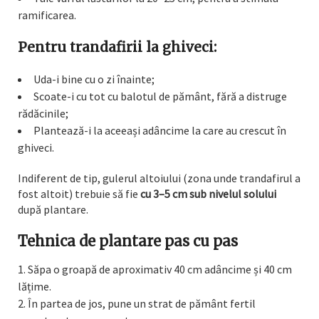
ramificarea.
Pentru trandafirii la ghiveci:
Uda-i bine cu o zi înainte;
Scoate-i cu tot cu balotul de pământ, fără a distruge
rădăcinile;
Plantează-i la aceeași adâncime la care au crescut în
ghiveci.
Indiferent de tip, gulerul altoiului (zona unde trandafirul a
fost altoit) trebuie să fie
cu 3–5 cm sub nivelul solului
după plantare.
Tehnica de plantare pas cu pas
Săpa o groapă de aproximativ 40 cm adâncime și 40 cm
lățime.
În partea de jos, pune un strat de pământ fertil