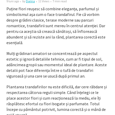
9 luni ago
by
Dorina
11 Views
7 min read
Puține flori reușesc să combine eleganța, parfumul și
simbolismul așa cum o face trandafirul. Fie că vorbim
despre grădini clasice, terase moderne sau parcuri
romantice, trandafirii sunt mereu în centrul atenției. Dar
pentru ca aceștia să crească sănătoși, să înflorească
abundent și să reziste ani la rând, plantarea corectă este
esențială.
Mulți grădinari amatori se concentrează pe aspectul
estetic și ignoră detaliile tehnice, cum ar fi tipul de sol,
adâncimea gropii sau momentul ideal de plantare. Aceste
detalii pot face diferența între o tufă de trandafiri
viguroasă și una care se usucă după primul an.
Plantarea trandafirilor nu este dificilă, dar cere răbdare și
respectarea câtorva reguli simple. Când înțelegi ce le
place acestor flori și cum reacționează la mediu, ele îți
răsplătesc efortul cu flori bogate și parfumate. Totul
începe cu pământul potrivit, lumina corectă și o mână de