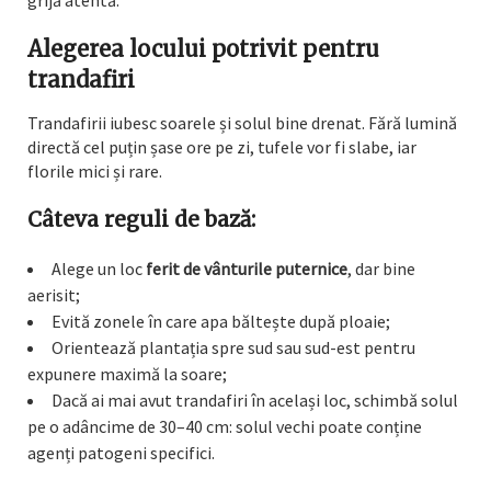
grijă atentă.
Alegerea locului potrivit pentru
trandafiri
Trandafirii iubesc soarele și solul bine drenat. Fără lumină
directă cel puțin șase ore pe zi, tufele vor fi slabe, iar
florile mici și rare.
Câteva reguli de bază:
Alege un loc
ferit de vânturile puternice
, dar bine
aerisit;
Evită zonele în care apa băltește după ploaie;
Orientează plantația spre sud sau sud-est pentru
expunere maximă la soare;
Dacă ai mai avut trandafiri în același loc, schimbă solul
pe o adâncime de 30–40 cm: solul vechi poate conține
agenți patogeni specifici.