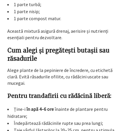
1 parte turbă;
1 parte nisip;
1 parte compost matur.
Această mixtură asigură drenaj, aerisire și nutrienți
esențiali pentru dezvoltare.
Cum alegi și pregătești butașii sau
răsadurile
Alege plante de la pepiniere de încredere, cu etichetă
clară. Evită răsadurile ofilite, cu rădăcini uscate sau
mucegai.
Pentru trandafirii cu rădăcină liberă:
Ține-i
în apă 4–6 ore
înainte de plantare pentru
hidratare;
Îndepărtează rădăcinile rupte sau prea lungi;
Taie vârful lăstarilor la 20–25 cm, pentru a stimula