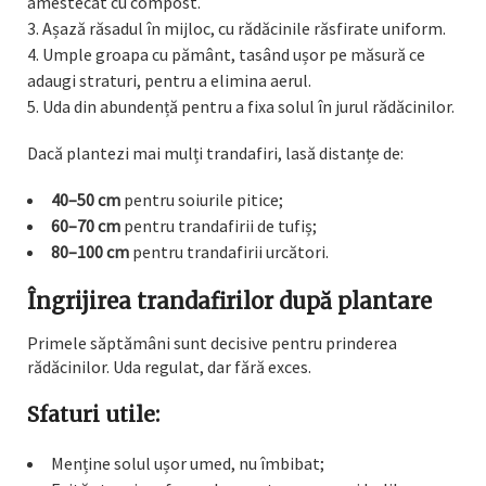
amestecat cu compost.
Așază răsadul în mijloc, cu rădăcinile răsfirate uniform.
Umple groapa cu pământ, tasând ușor pe măsură ce
adaugi straturi, pentru a elimina aerul.
Uda din abundență pentru a fixa solul în jurul rădăcinilor.
Dacă plantezi mai mulți trandafiri, lasă distanțe de:
40–50 cm
pentru soiurile pitice;
60–70 cm
pentru trandafirii de tufiș;
80–100 cm
pentru trandafirii urcători.
Îngrijirea trandafirilor după plantare
Primele săptămâni sunt decisive pentru prinderea
rădăcinilor. Uda regulat, dar fără exces.
Sfaturi utile:
Menține solul ușor umed, nu îmbibat;