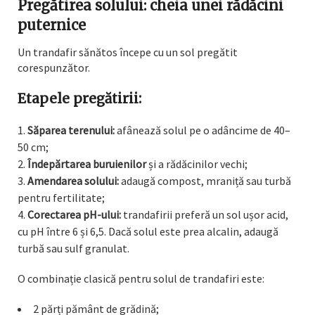
Pregătirea solului: cheia unei rădăcini
puternice
Un trandafir sănătos începe cu un sol pregătit
corespunzător.
Etapele pregătirii:
Săparea terenului:
afânează solul pe o adâncime de 40–
50 cm;
Îndepărtarea buruienilor
și a rădăcinilor vechi;
Amendarea solului:
adaugă compost, mraniță sau turbă
pentru fertilitate;
Corectarea pH-ului:
trandafirii preferă un sol ușor acid,
cu pH între 6 și 6,5. Dacă solul este prea alcalin, adaugă
turbă sau sulf granulat.
O combinație clasică pentru solul de trandafiri este:
2 părți pământ de grădină;