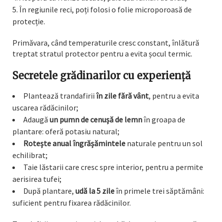
În regiunile reci, poți folosi o folie microporoasă de
protecție.
Primăvara, când temperaturile cresc constant, înlătură
treptat stratul protector pentru a evita șocul termic.
Secretele grădinarilor cu experiență
Plantează trandafirii
în zile fără vânt
, pentru a evita
uscarea rădăcinilor;
Adaugă
un pumn de cenușă de lemn
în groapa de
plantare: oferă potasiu natural;
Rotește anual îngrășămintele
naturale pentru un sol
echilibrat;
Taie lăstarii care cresc spre interior, pentru a permite
aerisirea tufei;
După plantare,
udă la 5 zile
în primele trei săptămâni:
suficient pentru fixarea rădăcinilor.