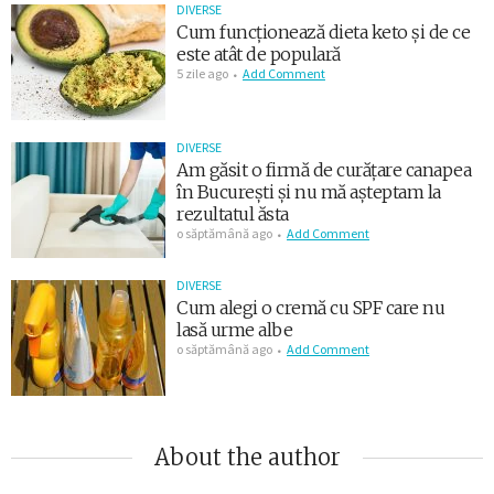
DIVERSE
Cum funcționează dieta keto și de ce
este atât de populară
5 zile ago
Add Comment
DIVERSE
Am găsit o firmă de curățare canapea
în București și nu mă așteptam la
rezultatul ăsta
o săptămână ago
Add Comment
DIVERSE
Cum alegi o cremă cu SPF care nu
lasă urme albe
o săptămână ago
Add Comment
About the author