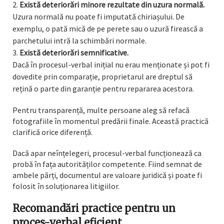
Există deteriorări minore rezultate din uzura normală.
Uzura normală nu poate fi imputată chiriașului. De
exemplu, o pată mică de pe perete sau o uzură firească a
parchetului intră la schimbări normale.
Există deteriorări semnificative.
Dacă în procesul-verbal inițial nu erau menționate și pot fi
dovedite prin comparație, proprietarul are dreptul să
rețină o parte din garanție pentru repararea acestora.
Pentru transparență, multe persoane aleg să refacă
fotografiile în momentul predării finale. Această practică
clarifică orice diferență.
Dacă apar neînțelegeri, procesul-verbal funcționează ca
probă în fața autorităților competente. Fiind semnat de
ambele părți, documentul are valoare juridică și poate fi
folosit în soluționarea litigiilor.
Recomandări practice pentru un
proces-verbal eficient