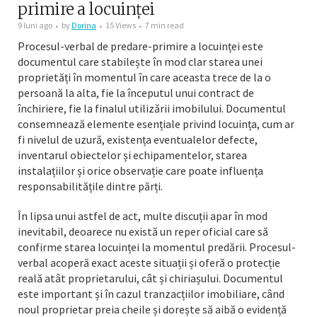
primire a locuinței
9 luni ago
by
Dorina
15 Views
7 min read
Procesul-verbal de predare-primire a locuinței este
documentul care stabilește în mod clar starea unei
proprietăți în momentul în care aceasta trece de la o
persoană la alta, fie la începutul unui contract de
închiriere, fie la finalul utilizării imobilului. Documentul
consemnează elemente esențiale privind locuința, cum ar
fi nivelul de uzură, existența eventualelor defecte,
inventarul obiectelor și echipamentelor, starea
instalațiilor și orice observație care poate influența
responsabilitățile dintre părți.
În lipsa unui astfel de act, multe discuții apar în mod
inevitabil, deoarece nu există un reper oficial care să
confirme starea locuinței la momentul predării. Procesul-
verbal acoperă exact aceste situații și oferă o protecție
reală atât proprietarului, cât și chiriașului. Documentul
este important și în cazul tranzacțiilor imobiliare, când
noul proprietar preia cheile și dorește să aibă o evidență