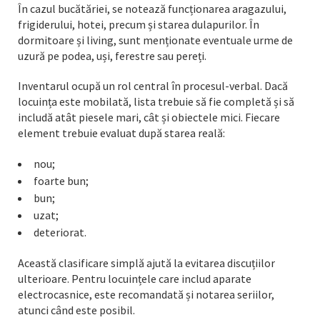
În cazul bucătăriei, se notează funcționarea aragazului,
frigiderului, hotei, precum și starea dulapurilor. În
dormitoare și living, sunt menționate eventuale urme de
uzură pe podea, uși, ferestre sau pereți.
Inventarul ocupă un rol central în procesul-verbal. Dacă
locuința este mobilată, lista trebuie să fie completă și să
includă atât piesele mari, cât și obiectele mici. Fiecare
element trebuie evaluat după starea reală:
nou;
foarte bun;
bun;
uzat;
deteriorat.
Această clasificare simplă ajută la evitarea discuțiilor
ulterioare. Pentru locuințele care includ aparate
electrocasnice, este recomandată și notarea seriilor,
atunci când este posibil.