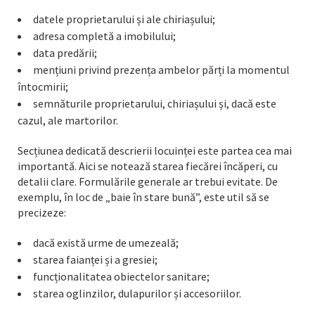
datele proprietarului și ale chiriașului;
adresa completă a imobilului;
data predării;
mențiuni privind prezența ambelor părți la momentul
întocmirii;
semnăturile proprietarului, chiriașului și, dacă este
cazul, ale martorilor.
Secțiunea dedicată descrierii locuinței este partea cea mai
importantă. Aici se notează starea fiecărei încăperi, cu
detalii clare. Formulările generale ar trebui evitate. De
exemplu, în loc de „baie în stare bună”, este util să se
precizeze:
dacă există urme de umezeală;
starea faianței și a gresiei;
funcționalitatea obiectelor sanitare;
starea oglinzilor, dulapurilor și accesoriilor.