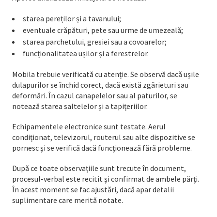
starea pereților și a tavanului;
eventuale crăpături, pete sau urme de umezeală;
starea parchetului, gresiei sau a covoarelor;
funcționalitatea ușilor și a ferestrelor.
Mobila trebuie verificată cu atenție. Se observă dacă ușile
dulapurilor se închid corect, dacă există zgârieturi sau
deformări. În cazul canapelelor sau al paturilor, se
notează starea saltelelor și a tapițeriilor.
Echipamentele electronice sunt testate. Aerul
condiționat, televizorul, routerul sau alte dispozitive se
pornesc și se verifică dacă funcționează fără probleme.
După ce toate observațiile sunt trecute în document,
procesul-verbal este recitit și confirmat de ambele părți.
În acest moment se fac ajustări, dacă apar detalii
suplimentare care merită notate.