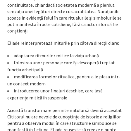
continuitate, chiar dacă societatea modernă a pierdut
senzația unei legături directe cu sacralitatea. Narațiunile
scoate în evidență felul în care ritualurile și simbolurile se
pot manifesta în acte cotidiene, fără ca actorii lor să fie
conștienți.
Eliade reinterpretează miturile prin câteva direcții clare:
adaptarea ritmurilor mitice la viața urbană
folosirea unor personaje care își descoperă treptat
funcția arhetipală
modificarea formelor ritualice, pentru a le plasa într-
un context modern
introducerea unor finaluri deschise, care lasă
experiența mitică în suspensie
Această transformare permite mitului să devină accesibil.
Cititorul nu are nevoie de cunoștințe de istorie a religiilor
pentru a observa modul în care structurile simbolice se
manifestă în ficțiune. Eliade reușește să creeze o punte