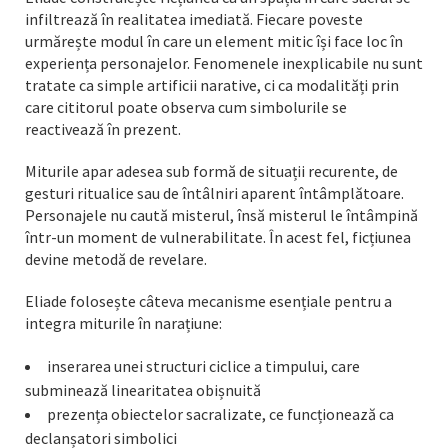
infiltrează în realitatea imediată. Fiecare poveste
urmărește modul în care un element mitic își face loc în
experiența personajelor. Fenomenele inexplicabile nu sunt
tratate ca simple artificii narative, ci ca modalități prin
care cititorul poate observa cum simbolurile se
reactivează în prezent.
Miturile apar adesea sub formă de situații recurente, de
gesturi ritualice sau de întâlniri aparent întâmplătoare.
Personajele nu caută misterul, însă misterul le întâmpină
într-un moment de vulnerabilitate. În acest fel, ficțiunea
devine metodă de revelare.
Eliade folosește câteva mecanisme esențiale pentru a
integra miturile în narațiune:
inserarea unei structuri ciclice a timpului, care
subminează linearitatea obișnuită
prezența obiectelor sacralizate, ce funcționează ca
declanșatori simbolici