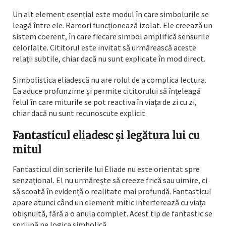
Un alt element esențial este modul în care simbolurile se
leagă între ele. Rareori funcționează izolat. Ele creează un
sistem coerent, în care fiecare simbol amplifică sensurile
celorlalte. Cititorul este invitat să urmărească aceste
relații subtile, chiar dacă nu sunt explicate în mod direct.
Simbolistica eliadescă nu are rolul de a complica lectura.
Ea aduce profunzime și permite cititorului să înțeleagă
felul în care miturile se pot reactiva în viața de zi cu zi,
chiar dacă nu sunt recunoscute explicit.
Fantasticul eliadesc și legătura lui cu
mitul
Fantasticul din scrierile lui Eliade nu este orientat spre
senzațional. El nu urmărește să creeze frică sau uimire, ci
să scoată în evidență o realitate mai profundă. Fantasticul
apare atunci când un element mitic interferează cu viața
obișnuită, fără a o anula complet. Acest tip de fantastic se
sprijină pe logica simbolică.