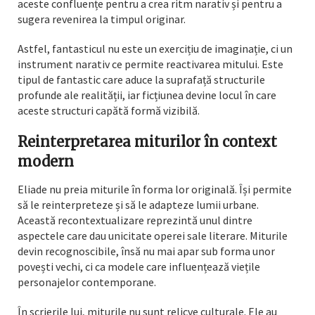
aceste confluențe pentru a crea ritm narativ și pentru a
sugera revenirea la timpul originar.
Astfel, fantasticul nu este un exercițiu de imaginație, ci un
instrument narativ ce permite reactivarea mitului. Este
tipul de fantastic care aduce la suprafață structurile
profunde ale realității, iar ficțiunea devine locul în care
aceste structuri capătă formă vizibilă.
Reinterpretarea miturilor în context
modern
Eliade nu preia miturile în forma lor originală. Își permite
să le reinterpreteze și să le adapteze lumii urbane.
Această recontextualizare reprezintă unul dintre
aspectele care dau unicitate operei sale literare. Miturile
devin recognoscibile, însă nu mai apar sub forma unor
povești vechi, ci ca modele care influențează viețile
personajelor contemporane.
În scrierile lui, miturile nu sunt relicve culturale. Ele au