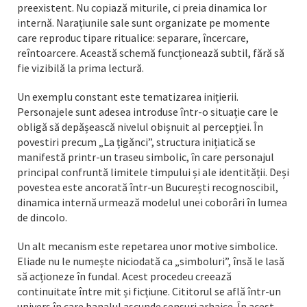
preexistent. Nu copiază miturile, ci preia dinamica lor
internă. Narațiunile sale sunt organizate pe momente
care reproduc tipare ritualice: separare, încercare,
reîntoarcere. Această schemă funcționează subtil, fără să
fie vizibilă la prima lectură.
Un exemplu constant este tematizarea inițierii.
Personajele sunt adesea introduse într-o situație care le
obligă să depășească nivelul obișnuit al percepției. În
povestiri precum „La țigănci”, structura inițiatică se
manifestă printr-un traseu simbolic, în care personajul
principal confruntă limitele timpului și ale identității. Deși
povestea este ancorată într-un București recognoscibil,
dinamica internă urmează modelul unei coborâri în lumea
de dincolo.
Un alt mecanism este repetarea unor motive simbolice.
Eliade nu le numește niciodată ca „simboluri”, însă le lasă
să acționeze în fundal. Acest procedeu creează
continuitate între mit și ficțiune. Cititorul se află într-un
univers în care banalul ascunde sensuri arhaice. În acest