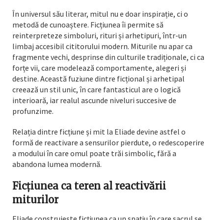
În universul său literar, mitul nu e doar inspirație, ci o
metodă de cunoaștere. Ficțiunea îi permite să
reinterpreteze simboluri, rituri și arhetipuri, într-un
limbaj accesibil cititorului modern. Miturile nu apar ca
fragmente vechi, desprinse din culturile tradiționale, ci ca
forțe vii, care modelează comportamente, alegeri și
destine. Această fuziune dintre ficțional și arhetipal
creează un stil unic, în care fantasticul are o logică
interioară, iar realul ascunde niveluri succesive de
profunzime.
Relația dintre ficțiune și mit la Eliade devine astfel o
formă de reactivare a sensurilor pierdute, o redescoperire
a modului în care omul poate trăi simbolic, fără a
abandona lumea modernă.
Ficțiunea ca teren al reactivării
miturilor
Eliade construiește ficțiunea ca un spațiu în care sacrul se