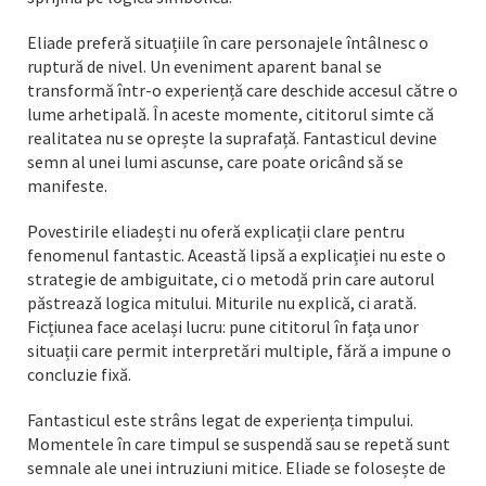
Eliade preferă situațiile în care personajele întâlnesc o
ruptură de nivel. Un eveniment aparent banal se
transformă într-o experiență care deschide accesul către o
lume arhetipală. În aceste momente, cititorul simte că
realitatea nu se oprește la suprafață. Fantasticul devine
semn al unei lumi ascunse, care poate oricând să se
manifeste.
Povestirile eliadești nu oferă explicații clare pentru
fenomenul fantastic. Această lipsă a explicației nu este o
strategie de ambiguitate, ci o metodă prin care autorul
păstrează logica mitului. Miturile nu explică, ci arată.
Ficțiunea face același lucru: pune cititorul în fața unor
situații care permit interpretări multiple, fără a impune o
concluzie fixă.
Fantasticul este strâns legat de experiența timpului.
Momentele în care timpul se suspendă sau se repetă sunt
semnale ale unei intruziuni mitice. Eliade se folosește de