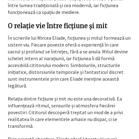
între lumea tradițională și cea modernă, iar ficțiunea
funcționează ca spațiu de mediere.
O relație vie între ficțiune și mit
În scrierile lui Mircea Eliade, ficțiunea și mitul formează un
sistem viu. Fiecare poveste oferă o experiență în care
sacrul și profanul se întrețes, fără a se anula. Mitul devine
schelet intern al narațiunii, iar ficțiunea îi dă formă
accesibilă cititorului modern. Simbolurile, structurile
inițiatice, distorsiunile temporale și fantasticul discret
sunt instrumentele prin care Eliade menține această
legătură.
Relația dintre ficțiune și mit nu este una decorativă. Ea
influențează ritmul, sensurile și atmosfera fiecărei
povestiri. Cititorul descoperă treptat un mod de a privi
realitatea în care elementele arhaice nu dispar, ci se
transformă.
Prin această abordare, Eliade oferă literaturii un rol