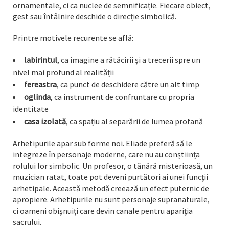
ornamentale, ci ca nuclee de semnificație. Fiecare obiect,
gest sau întâlnire deschide o direcție simbolică.
Printre motivele recurente se află:
labirintul
, ca imagine a rătăcirii și a trecerii spre un
nivel mai profund al realității
fereastra
, ca punct de deschidere către un alt timp
oglinda
, ca instrument de confruntare cu propria
identitate
casa izolată
, ca spațiu al separării de lumea profană
Arhetipurile apar sub forme noi. Eliade preferă să le
integreze în personaje moderne, care nu au conștiința
rolului lor simbolic. Un profesor, o tânără misterioasă, un
muzician ratat, toate pot deveni purtători ai unei funcții
arhetipale. Această metodă creează un efect puternic de
apropiere. Arhetipurile nu sunt personaje supranaturale,
ci oameni obișnuiți care devin canale pentru apariția
sacrului.