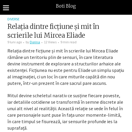
Boti Blog
DIVERSE
Relația dintre ficțiune și mit în
scrierile lui Mircea Eliade
9 luni ago
by
Dorina
12 Views
9 min read
Relația dintre ficțiune și mit în scrierile lui Mircea Eliade
rămâne un teritoriu plin de sensuri, în care literatura
devine instrument de explorare a structurilor arhaice ale
existenței. Ficțiunea nu este pentru Eliade un simplu spațiu
al imaginației, ci un loc în care miturile capătă din nou
putere, într-un prezent în care sacrul pare ascuns.
Mitul devine scheletul narativ ce susține fiecare poveste,
iar detaliile cotidiene se transformă în semne discrete ale
unui alt nivel al realității. Această relație se vede în felul în
care personajele sunt puse în fața unor momente-limită,
în care timpul se fisurează, iar sensurile profunde ies la
suprafață.