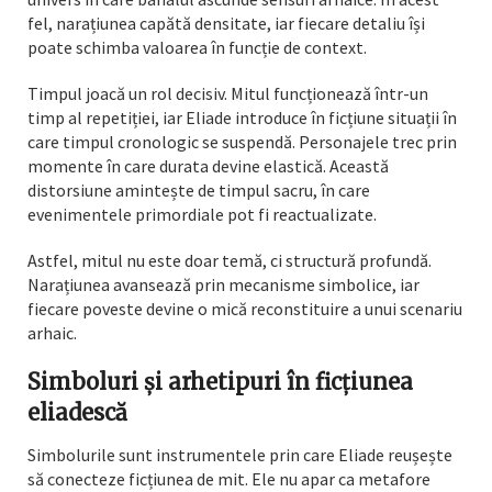
fel, narațiunea capătă densitate, iar fiecare detaliu își
poate schimba valoarea în funcție de context.
Timpul joacă un rol decisiv. Mitul funcționează într-un
timp al repetiției, iar Eliade introduce în ficțiune situații în
care timpul cronologic se suspendă. Personajele trec prin
momente în care durata devine elastică. Această
distorsiune amintește de timpul sacru, în care
evenimentele primordiale pot fi reactualizate.
Astfel, mitul nu este doar temă, ci structură profundă.
Narațiunea avansează prin mecanisme simbolice, iar
fiecare poveste devine o mică reconstituire a unui scenariu
arhaic.
Simboluri și arhetipuri în ficțiunea
eliadescă
Simbolurile sunt instrumentele prin care Eliade reușește
să conecteze ficțiunea de mit. Ele nu apar ca metafore