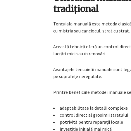
tradițional
Tencuiala manuală este metoda clasică, f
cu mistria sau canciocul, strat cu strat.
Această tehnică oferă un control direct 
lucrări mici sau în renovări.
Avantajele tencuielii manuale sunt legate
pe suprafețe neregulate.
Printre beneficiile metodei manuale s
adaptabilitate la detalii complexe
control direct al grosimii stratului
potrivită pentru reparații locale
investiție inițială mai mică