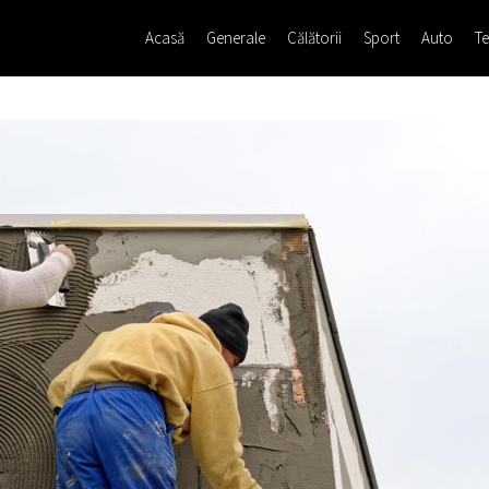
Acasă
Generale
Călătorii
Sport
Auto
Te