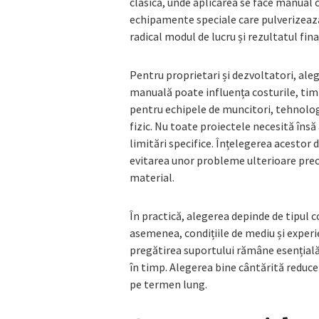
clasică, unde aplicarea se face manual 
echipamente speciale care pulverizeaz
radical modul de lucru și rezultatul fin
Pentru proprietari și dezvoltatori, ale
manuală poate influența costurile, timpu
pentru echipele de muncitori, tehnologi
fizic. Nu toate proiectele necesită însă
limitări specifice. Înțelegerea acestor d
evitarea unor probleme ulterioare precu
material.
În practică, alegerea depinde de tipul co
asemenea, condițiile de mediu și experie
pregătirea suportului rămâne esențială 
în timp. Alegerea bine cântărită reduce
pe termen lung.