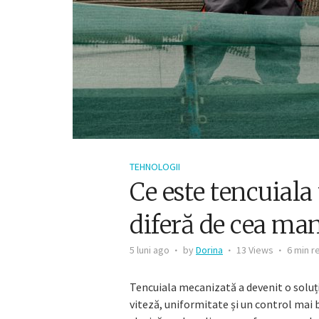
TEHNOLOGII
Ce este tencuial
diferă de cea ma
5 luni ago
by
Dorina
13 Views
6 min r
Tencuiala mecanizată a devenit o soluț
viteză, uniformitate și un control mai 