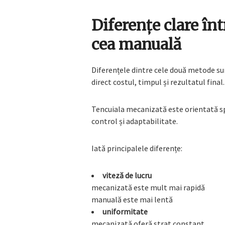
Diferențe clare în
cea manuală
Diferențele dintre cele două metode sunt
direct costul, timpul și rezultatul final.
Tencuiala mecanizată este orientată sp
control și adaptabilitate.
Iată principalele diferențe:
viteză de lucru
mecanizată este mult mai rapidă
manuală este mai lentă
uniformitate
mecanizată oferă strat constant