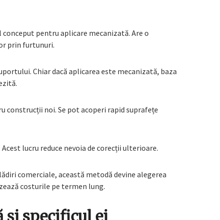
al conceput pentru aplicare mecanizată. Are o
r prin furtunuri.
portului. Chiar dacă aplicarea este mecanizată, baza
ezită.
 construcții noi. Se pot acoperi rapid suprafețe
. Acest lucru reduce nevoia de corecții ulterioare.
clădiri comerciale, această metodă devine alegerea
zează costurile pe termen lung.
și specificul ei