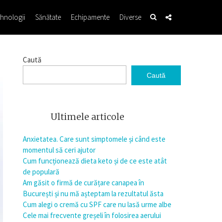
hnologii
Sănătate
Echipamente
Diverse
Caută
Caută
Ultimele articole
Anxietatea. Care sunt simptomele și când este
momentul să ceri ajutor
Cum funcționează dieta keto și de ce este atât
de populară
Am găsit o firmă de curățare canapea în
București și nu mă așteptam la rezultatul ăsta
Cum alegi o cremă cu SPF care nu lasă urme albe
Cele mai frecvente greșeli în folosirea aerului