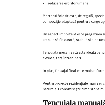
reducerea erorilor umane
Mortarul folosit este, de regulă, speci
compoziție adaptată pentru a curge ușo
Un aspect important este pregătirea su
trebuie să fie curată, stabilă și bine um
Tencuiala mecanizată este ideală pentru
extinse, fără întreruperi.
În plus, finisajul final este mai uniform
Pentru proiecte rezidențiale mari sau 
naturală. Economisește timp și optimi
Tencuiala manuală 