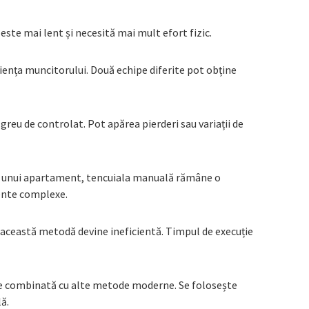
l este mai lent și necesită mai mult efort fizic.
iența muncitorului. Două echipe diferite pot obține
greu de controlat. Pot apărea pierderi sau variații de
ea unui apartament, tencuiala manuală rămâne o
ente complexe.
 această metodă devine ineficientă. Timpul de execuție
te combinată cu alte metode moderne. Se folosește
ă.