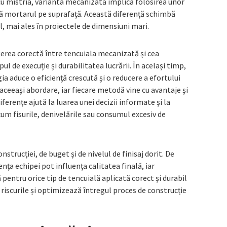
cu mistria, varianta mecanizată implică folosirea unor
ă mortarul pe suprafață. Această diferență schimbă
al, mai ales în proiectele de dimensiuni mari.
gerea corectă între tencuiala mecanizată și cea
l de execuție și durabilitatea lucrării. În același timp,
a aduce o eficiență crescută și o reducere a efortului
 aceeași abordare, iar fiecare metodă vine cu avantaje și
iferențe ajută la luarea unei decizii informate și la
m fisurile, denivelările sau consumul excesiv de
nstrucției, de buget și de nivelul de finisaj dorit. De
nța echipei pot influența calitatea finală, iar
pentru orice tip de tencuială aplicată corect și durabil
 riscurile și optimizează întregul proces de construcție