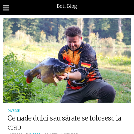
Boti Blog
DIVERSE
Ce nade dulci sau sărate se folosesc la
crap
5 luni ago
by
Dorina
11 Views
6 min read