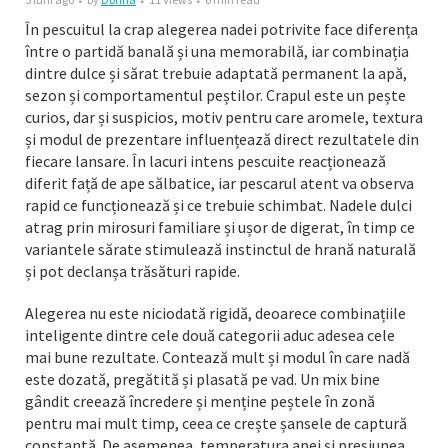
În pescuitul la crap alegerea nadei potrivite face diferența
între o partidă banală și una memorabilă, iar combinația
dintre dulce și sărat trebuie adaptată permanent la apă,
sezon și comportamentul peștilor. Crapul este un pește
curios, dar și suspicios, motiv pentru care aromele, textura
și modul de prezentare influențează direct rezultatele din
fiecare lansare. În lacuri intens pescuite reacționează
diferit față de ape sălbatice, iar pescarul atent va observa
rapid ce funcționează și ce trebuie schimbat. Nadele dulci
atrag prin mirosuri familiare și ușor de digerat, în timp ce
variantele sărate stimulează instinctul de hrană naturală
și pot declanșa trăsături rapide.
Alegerea nu este niciodată rigidă, deoarece combinațiile
inteligente dintre cele două categorii aduc adesea cele
mai bune rezultate. Contează mult și modul în care nadă
este dozată, pregătită și plasată pe vad. Un mix bine
gândit creează încredere și menține peștele în zonă
pentru mai mult timp, ceea ce crește șansele de captură
constantă. De asemenea, temperatura apei și presiunea