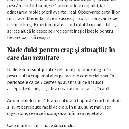
pescărească influențează preferințele crapului, iar
adaptarea rapidă oferă avantaj real. Observarea detaliilor
mici face diferența între insucces și capturi constante pe
termen lung. Experimentarea controlată cu nade dulci și
sărate ajută la descoperirea combinației ideale pentru
fiecare partidă reușită.
Nade dulci pentru crap și situațiile în
care dau rezultate
Nadele dulci sunt printre cele mai populare alegeri în
pescuitul la crap, mai ales pe lacurile comerciale sau în
perioadele calde. Acestea au avantajul de a fi ușor
acceptate de pește și de a crea un nor atractiv în apă.
Aromele dulci imită hrana naturală bogată în carbohidrați
și sunt percepute rapid de crap. În plus, sunt mai ușor
digerabile, ceea ce încurajează hrănirea repetată.
Cele mai eficiente nade dulci includ: