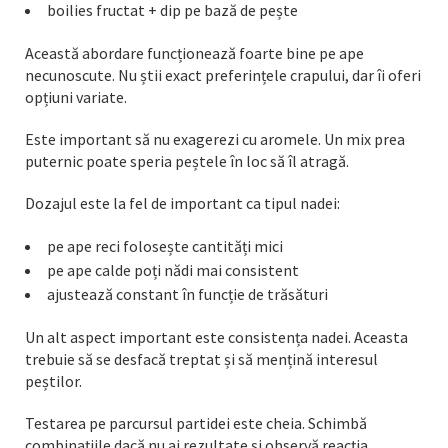
boilies fructat + dip pe bază de pește
Această abordare funcționează foarte bine pe ape
necunoscute. Nu știi exact preferințele crapului, dar îi oferi
opțiuni variate.
Este important să nu exagerezi cu aromele. Un mix prea
puternic poate speria peștele în loc să îl atragă.
Dozajul este la fel de important ca tipul nadei:
pe ape reci folosește cantități mici
pe ape calde poți nădi mai consistent
ajustează constant în funcție de trăsături
Un alt aspect important este consistența nadei. Aceasta
trebuie să se desfacă treptat și să mențină interesul
peștilor.
Testarea pe parcursul partidei este cheia. Schimbă
combinațiile dacă nu ai rezultate și observă reacția