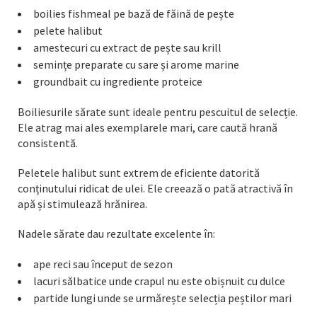
boilies fishmeal pe bază de făină de pește
pelete halibut
amestecuri cu extract de pește sau krill
semințe preparate cu sare și arome marine
groundbait cu ingrediente proteice
Boiliesurile sărate sunt ideale pentru pescuitul de selecție.
Ele atrag mai ales exemplarele mari, care caută hrană
consistentă.
Peletele halibut sunt extrem de eficiente datorită
conținutului ridicat de ulei. Ele creează o pată atractivă în
apă și stimulează hrănirea.
Nadele sărate dau rezultate excelente în:
ape reci sau început de sezon
lacuri sălbatice unde crapul nu este obișnuit cu dulce
partide lungi unde se urmărește selecția peștilor mari