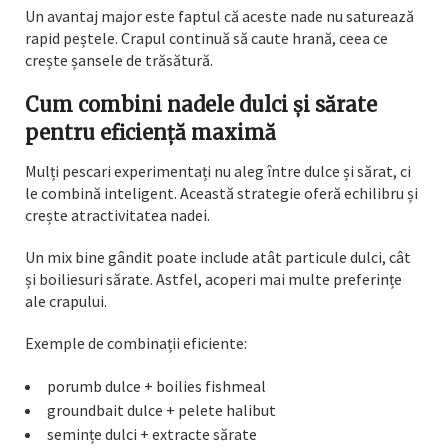
Un avantaj major este faptul că aceste nade nu saturează
rapid peștele. Crapul continuă să caute hrană, ceea ce
crește șansele de trăsătură.
Cum combini nadele dulci și sărate
pentru eficiență maximă
Mulți pescari experimentați nu aleg între dulce și sărat, ci
le combină inteligent. Această strategie oferă echilibru și
crește atractivitatea nadei.
Un mix bine gândit poate include atât particule dulci, cât
și boiliesuri sărate. Astfel, acoperi mai multe preferințe
ale crapului.
Exemple de combinații eficiente:
porumb dulce + boilies fishmeal
groundbait dulce + pelete halibut
semințe dulci + extracte sărate