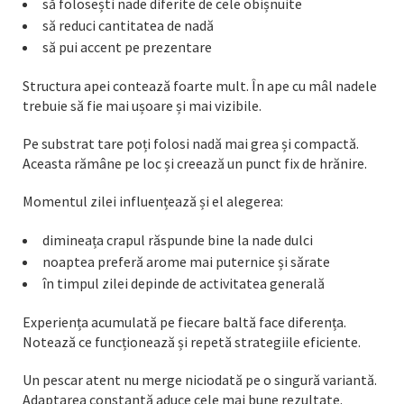
să folosești nade diferite de cele obișnuite
să reduci cantitatea de nadă
să pui accent pe prezentare
Structura apei contează foarte mult. În ape cu mâl nadele
trebuie să fie mai ușoare și mai vizibile.
Pe substrat tare poți folosi nadă mai grea și compactă.
Aceasta rămâne pe loc și creează un punct fix de hrănire.
Momentul zilei influențează și el alegerea:
dimineața crapul răspunde bine la nade dulci
noaptea preferă arome mai puternice și sărate
în timpul zilei depinde de activitatea generală
Experiența acumulată pe fiecare baltă face diferența.
Notează ce funcționează și repetă strategiile eficiente.
Un pescar atent nu merge niciodată pe o singură variantă.
Adaptarea constantă aduce cele mai bune rezultate.