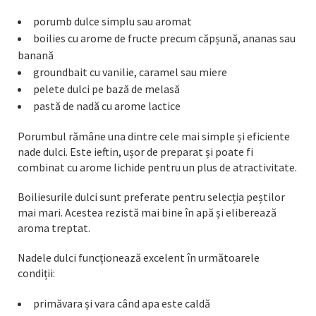
porumb dulce simplu sau aromat
boilies cu arome de fructe precum căpșună, ananas sau
banană
groundbait cu vanilie, caramel sau miere
pelete dulci pe bază de melasă
pastă de nadă cu arome lactice
Porumbul rămâne una dintre cele mai simple și eficiente
nade dulci. Este ieftin, ușor de preparat și poate fi
combinat cu arome lichide pentru un plus de atractivitate.
Boiliesurile dulci sunt preferate pentru selecția peștilor
mai mari. Acestea rezistă mai bine în apă și eliberează
aroma treptat.
Nadele dulci funcționează excelent în următoarele
condiții:
primăvara și vara când apa este caldă