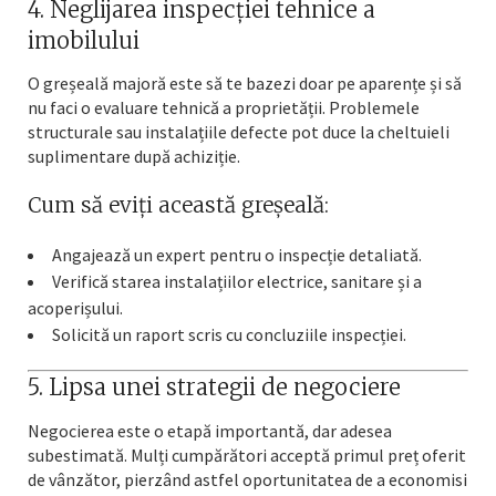
4. Neglijarea inspecției tehnice a
imobilului
O greșeală majoră este să te bazezi doar pe aparențe și să
nu faci o evaluare tehnică a proprietății. Problemele
structurale sau instalațiile defecte pot duce la cheltuieli
suplimentare după achiziție.
Cum să eviți această greșeală:
Angajează un expert pentru o inspecție detaliată.
Verifică starea instalațiilor electrice, sanitare și a
acoperișului.
Solicită un raport scris cu concluziile inspecției.
5. Lipsa unei strategii de negociere
Negocierea este o etapă importantă, dar adesea
subestimată. Mulți cumpărători acceptă primul preț oferit
de vânzător, pierzând astfel oportunitatea de a economisi