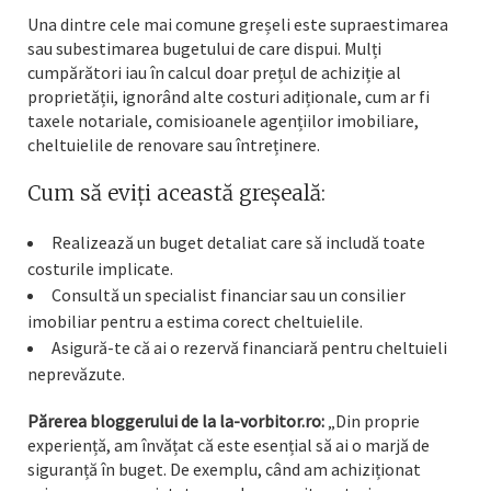
Una dintre cele mai comune greșeli este supraestimarea
sau subestimarea bugetului de care dispui. Mulți
cumpărători iau în calcul doar prețul de achiziție al
proprietății, ignorând alte costuri adiționale, cum ar fi
taxele notariale, comisioanele agențiilor imobiliare,
cheltuielile de renovare sau întreținere.
Cum să eviți această greșeală:
Realizează un buget detaliat care să includă toate
costurile implicate.
Consultă un specialist financiar sau un consilier
imobiliar pentru a estima corect cheltuielile.
Asigură-te că ai o rezervă financiară pentru cheltuieli
neprevăzute.
Părerea bloggerului de la la-vorbitor.ro:
„Din proprie
experiență, am învățat că este esențial să ai o marjă de
siguranță în buget. De exemplu, când am achiziționat