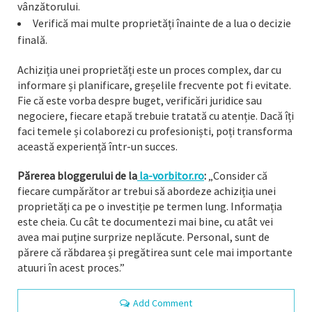
vânzătorului.
Verifică mai multe proprietăți înainte de a lua o decizie
finală.
Achiziția unei proprietăți este un proces complex, dar cu
informare și planificare, greșelile frecvente pot fi evitate.
Fie că este vorba despre buget, verificări juridice sau
negociere, fiecare etapă trebuie tratată cu atenție. Dacă îți
faci temele și colaborezi cu profesioniști, poți transforma
această experiență într-un succes.
Părerea bloggerului de la
la-vorbitor.ro
:
„Consider că
fiecare cumpărător ar trebui să abordeze achiziția unei
proprietăți ca pe o investiție pe termen lung. Informația
este cheia. Cu cât te documentezi mai bine, cu atât vei
avea mai puține surprize neplăcute. Personal, sunt de
părere că răbdarea și pregătirea sunt cele mai importante
atuuri în acest proces.”
Add Comment