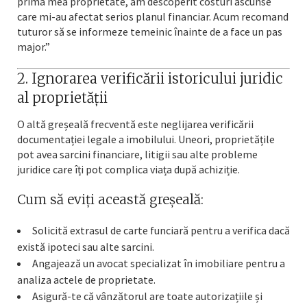
prima mea proprietate, am descoperit costuri ascunse
care mi-au afectat serios planul financiar. Acum recomand
tuturor să se informeze temeinic înainte de a face un pas
major.”
2. Ignorarea verificării istoricului juridic
al proprietății
O altă greșeală frecventă este neglijarea verificării
documentației legale a imobilului. Uneori, proprietățile
pot avea sarcini financiare, litigii sau alte probleme
juridice care îți pot complica viața după achiziție.
Cum să eviți această greșeală:
Solicită extrasul de carte funciară pentru a verifica dacă
există ipoteci sau alte sarcini.
Angajează un avocat specializat în imobiliare pentru a
analiza actele de proprietate.
Asigură-te că vânzătorul are toate autorizațiile și