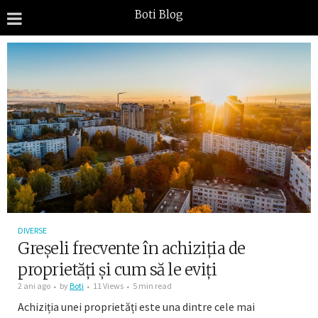
Boti Blog
DIVERSE
Greșeli frecvente în achiziția de
proprietăți și cum să le eviți
2 ani ago
by
Boti
11 Views
5 min read
Achiziția unei proprietăți este una dintre cele mai