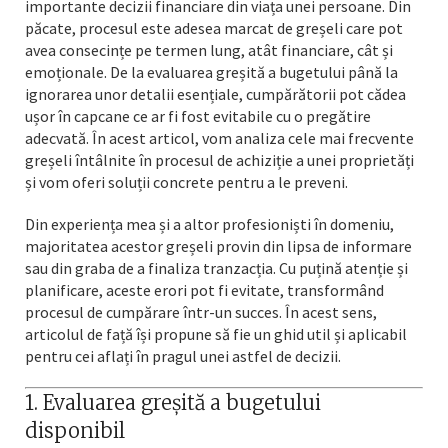
importante decizii financiare din viața unei persoane. Din
păcate, procesul este adesea marcat de greșeli care pot
avea consecințe pe termen lung, atât financiare, cât și
emoționale. De la evaluarea greșită a bugetului până la
ignorarea unor detalii esențiale, cumpărătorii pot cădea
ușor în capcane ce ar fi fost evitabile cu o pregătire
adecvată. În acest articol, vom analiza cele mai frecvente
greșeli întâlnite în procesul de achiziție a unei proprietăți
și vom oferi soluții concrete pentru a le preveni.
Din experiența mea și a altor profesioniști în domeniu,
majoritatea acestor greșeli provin din lipsa de informare
sau din graba de a finaliza tranzacția. Cu puțină atenție și
planificare, aceste erori pot fi evitate, transformând
procesul de cumpărare într-un succes. În acest sens,
articolul de față își propune să fie un ghid util și aplicabil
pentru cei aflați în pragul unei astfel de decizii.
1. Evaluarea greșită a bugetului
disponibil