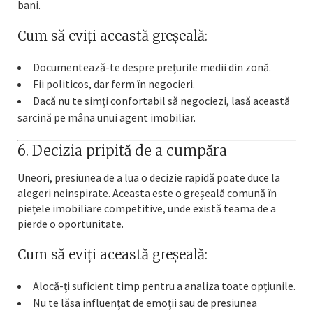
bani.
Cum să eviți această greșeală:
Documentează-te despre prețurile medii din zonă.
Fii politicos, dar ferm în negocieri.
Dacă nu te simți confortabil să negociezi, lasă această
sarcină pe mâna unui agent imobiliar.
6. Decizia pripită de a cumpăra
Uneori, presiunea de a lua o decizie rapidă poate duce la
alegeri neinspirate. Aceasta este o greșeală comună în
piețele imobiliare competitive, unde există teama de a
pierde o oportunitate.
Cum să eviți această greșeală:
Alocă-ți suficient timp pentru a analiza toate opțiunile.
Nu te lăsa influențat de emoții sau de presiunea