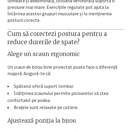
lombară și abdominală, coloana vertebrală suportă o
presiune mai mare. Exercițiile regulate pot ajuta la
întărirea acestor grupuri musculare și la menținerea
posturii corecte.
Cum să corectezi postura pentru a
reduce durerile de spate?
Alege un scaun ergonomic
Un scaun de birou bine proiectat poate face o diferență
majoră. Asigură-te că:
Spătarul oferă suport lombar.
Înălțimea scaunului permite picioarelor să stea
confortabil pe podea.
Brațele sunt relaxate pe cotiere.
Ajustează poziția la birou