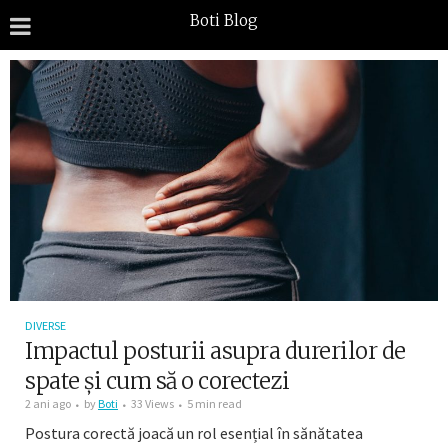
Boti Blog
DIVERSE
Impactul posturii asupra durerilor de
spate și cum să o corectezi
2 ani ago
by
Boti
33 Views
5 min read
Postura corectă joacă un rol esențial în sănătatea