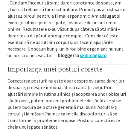
„Când am început să simt dureri constante de spate, am
știut că trebuie să fac o schimbare. Primul pas a fost să-mi
ajustez biroul pentru a fi mai ergonomic. Am adăugat și
exerciții zilnice pentru spate, inspirate de un antrenor
online. Rezultatele s-au văzut după câteva săptămâni –
durerile au dispărut aproape complet. Consider că este
esențial să ne ascultăm corpul și să facem ajustările
necesare. Un scaun bun și un birou bine organizat nu sunt
un lux, ci o necesitate.” –
blogger la
skinmagia.ro
Importanța unei posturi corecte
Corectarea posturii nu este doar despre evitarea durerilor
de spate, ci despre îmbunătățirea calității vieții. Prin
ajustări simple în rutina zilnică și adoptarea unor obiceiuri
sănătoase, putem preveni problemele de sănătate și ne
putem bucura de o stare generală mai bună. Ascultă-ți
corpul și ia măsuri înainte ca micile disconforturi să se
transforme în probleme serioase. Postura corectă este
cheia unui spate sănătos.