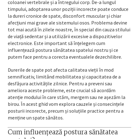
coloanei vertebrale și a întregului corp. De-a lungul
timpului, adoptarea unor poziții incorecte poate conduce
la dureri cronice de spate, disconfort muscular și chiar
afecțiuni mai grave ale sistemului osos. Problema devine
tot mai acută în zilele noastre, în special din cauza stilului
de viață sedentar și a utilizării excesive a dispozitivelor
electronice. Este important să înțelegem cum
influențează postura sănătatea spatelui nostru și ce
putem face pentru a corecta eventualele dezechilibre.
Durerile de spate pot afecta calitatea vieții în mod
semnificativ, limitând mobilitatea și capacitatea de a
desfășura activitățile zilnice. Pentru a preveni sau
ameliora aceste probleme, este crucial să acordăm
atenție modului în care stăm, mergem sau ne așezăm la
birou. În acest ghid vom explora cauzele și consecințele
posturii incorecte, precum și soluțiile practice pentru a
menține un spate sănătos.
Cum influențează postura sănătatea