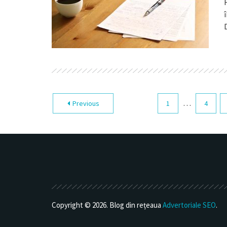
…
Previous
1
4
Copyright © 2026. Blog din rețeaua
Advertoriale SEO
.