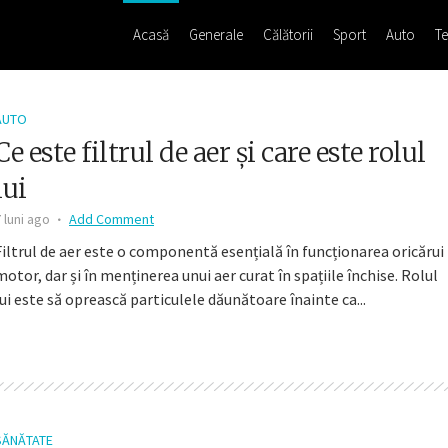
Acasă
Generale
Călătorii
Sport
Auto
Te
AUTO
Ce este filtrul de aer și care este rolul
lui
 luni ago
Add Comment
Filtrul de aer este o componentă esențială în funcționarea oricărui
motor, dar și în menținerea unui aer curat în spațiile închise. Rolul
lui este să oprească particulele dăunătoare înainte ca...
SĂNĂTATE