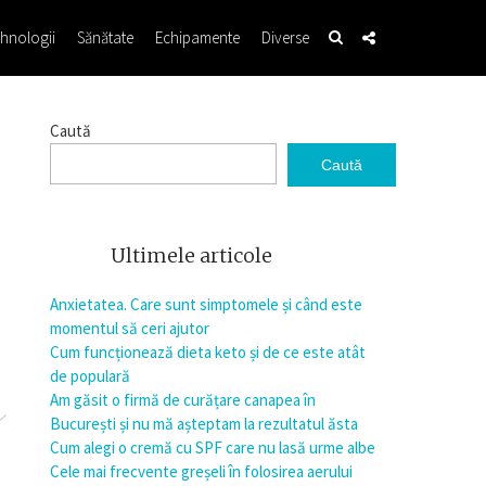
hnologii
Sănătate
Echipamente
Diverse
Caută
Caută
Ultimele articole
Anxietatea. Care sunt simptomele și când este
momentul să ceri ajutor
Cum funcționează dieta keto și de ce este atât
de populară
Am găsit o firmă de curățare canapea în
București și nu mă așteptam la rezultatul ăsta
Cum alegi o cremă cu SPF care nu lasă urme albe
Cele mai frecvente greșeli în folosirea aerului