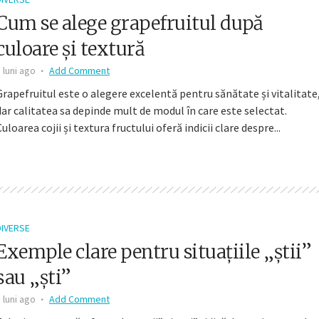
Cum se alege grapefruitul după
culoare și textură
 luni ago
Add Comment
Grapefruitul este o alegere excelentă pentru sănătate și vitalitate
dar calitatea sa depinde mult de modul în care este selectat.
Culoarea cojii și textura fructului oferă indicii clare despre...
DIVERSE
Exemple clare pentru situațiile „știi”
sau „ști”
 luni ago
Add Comment