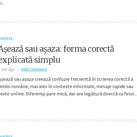
i...
DIVERSE
Așează sau așaza: forma corectă
explicată simplu
 luni ago
Add Comment
Așează sau așaza creează confuzie frecventă în scrierea corectă a
limbii române, mai ales în contexte informale, mesaje rapide sau
texte online. Diferența pare mică, dar are legătură directă cu felul...
DIVERSE