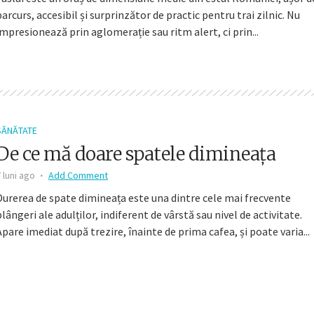
parcurs, accesibil și surprinzător de practic pentru trai zilnic. Nu
impresionează prin aglomerație sau ritm alert, ci prin...
SĂNĂTATE
De ce mă doare spatele dimineața
 luni ago
Add Comment
Durerea de spate dimineața este una dintre cele mai frecvente
plângeri ale adulților, indiferent de vârstă sau nivel de activitate.
Apare imediat după trezire, înainte de prima cafea, și poate varia...