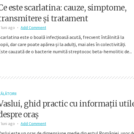
Ce este scarlatina: cauze, simptome,
transmitere și tratament
 luni ago
Add Comment
Scarlatina este o boală infecțioasă acută, frecvent întâlnită la
copii, dar care poate apărea și la adulți, mai ales în colectivități.
Este cauzată de o bacterie numită streptococ beta-hemolitic de...
CĂLĂTORII
Vaslui, ghid practic cu informații util
despre oraș
 luni ago
Add Comment
Vaslui este un oraș de dimensiune medie din estul României, ușor d