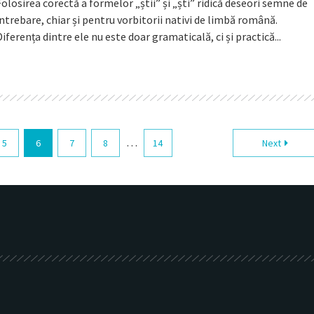
Folosirea corectă a formelor „știi” și „ști” ridică deseori semne de
întrebare, chiar și pentru vorbitorii nativi de limbă română.
Diferența dintre ele nu este doar gramaticală, ci și practică...
…
5
6
7
8
14
Next