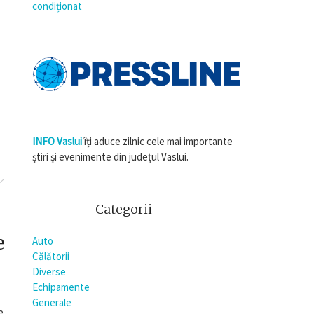
condiționat
INFO Vaslui
îți aduce zilnic cele mai importante
știri și evenimente din județul Vaslui.
Categorii
e
Auto
Călătorii
Diverse
Echipamente
Generale
e