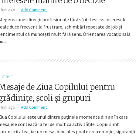
interesele înainte de o decizie
 luni ago
Add Comment
Alegerea unei direcții profesionale fără să îți testezi interesele
reale duce frecvent la frustrare, schimbări repetate de job și
sentimentul că muncești mult fără sens. Orientarea vocațională
u...
DIVERSE
Mesaje de Ziua Copilului pentru
grădinițe, școli și grupuri
 luni ago
Add Comment
Ziua Copilului este unul dintre puținele momente din an în care
mesajele contează la fel de mult ca activitățile. Copiii simt
autenticitatea, iar un mesaj bine ales poate crea emoție, siguranță