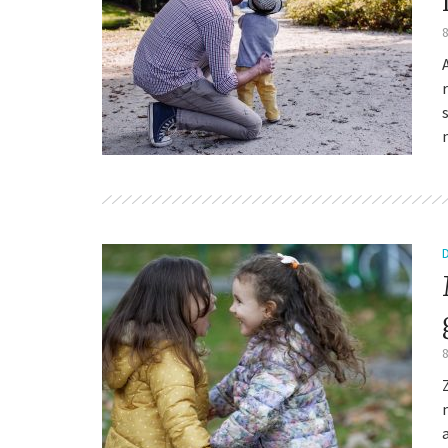
8
n
8