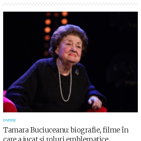
DIVERSE
Tamara Buciuceanu: biografie, filme în
care a jucat și roluri emblematice