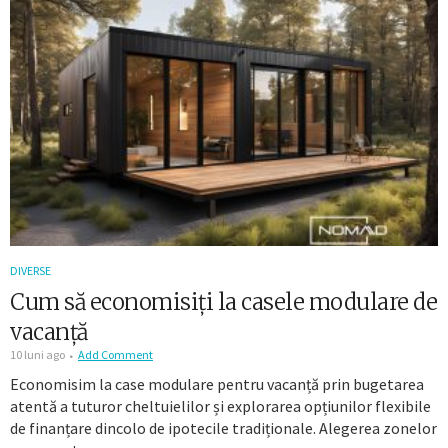
DIVERSE
Cum să economisiți la casele modulare de
vacanță
10 luni ago
Add Comment
Economisim la case modulare pentru vacanță prin bugetarea
atentă a tuturor cheltuielilor și explorarea opțiunilor flexibile
de finanțare dincolo de ipotecile tradiționale. Alegerea zonelor