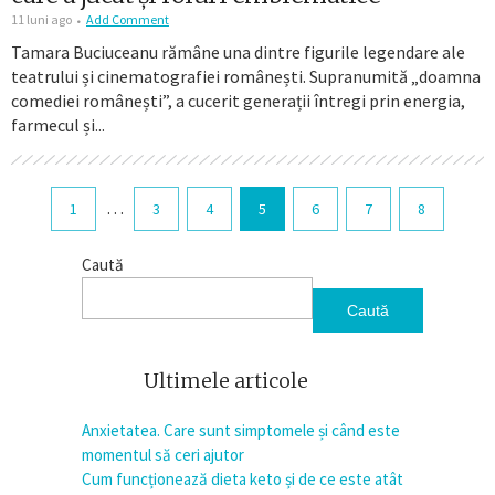
11 luni ago
Add Comment
Tamara Buciuceanu rămâne una dintre figurile legendare ale
teatrului și cinematografiei românești. Supranumită „doamna
comediei românești”, a cucerit generații întregi prin energia,
farmecul și...
…
1
3
4
5
6
7
8
Caută
Caută
Ultimele articole
Anxietatea. Care sunt simptomele și când este
momentul să ceri ajutor
Cum funcționează dieta keto și de ce este atât