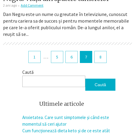
2 ani ago
Add Comment
Dan Negru este un nume cu greutate în televiziune, cunoscut
pentru cariera sa de succes și pentru momentele memorabile
pe care le-a oferit publicului român. De-a lungul anilor, el a
reușit să se...
…
1
5
6
7
8
Caută
Caută
Ultimele articole
Anxietatea. Care sunt simptomele și când este
momentul să ceri ajutor
Cum funcționează dieta keto și de ce este atât